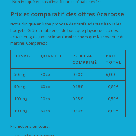
Non indiqué en cas d’insuffisance rénale sévère.
Prix et comparatif des offres Acarbose
Notre clinique en ligne propose des tarifs adaptés à tous les
budgets. Grâce à l'absence de boutique physique et à des
achats en gros, nos
prix
sont
moins chers
que la moyenne du
marché. Comparez :
DOSAGE
QUANTITÉ
PRIX PAR
PRIX
COMPRIMÉ
TOTAL
50 mg
30 cp
0,20 €
6,00 €
50 mg
60 cp
0,18 €
10,80 €
100 mg
30 cp
0,35 €
10,50 €
100 mg
60 cp
0,30 €
18,00 €
Promotions en cours :