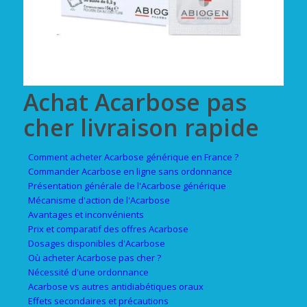
Achat Acarbose pas
cher livraison rapide
Comment acheter Acarbose générique en France ?
Commander Acarbose en ligne sans ordonnance
Présentation générale de l'Acarbose générique
Mécanisme d'action de l'Acarbose
Avantages et inconvénients
Prix et comparatif des offres Acarbose
Dosages disponibles d'Acarbose
Où acheter Acarbose pas cher ?
Nécessité d'une ordonnance
Acarbose vs autres antidiabétiques oraux
Effets secondaires et précautions