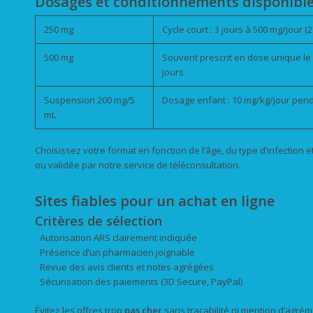
Dosages et conditionnements disponibl
250 mg
Cycle court : 3 jours à 500 mg/jour (
500 mg
Souvent prescrit en dose unique le 
jours
Suspension 200 mg/5
Dosage enfant : 10 mg/kg/jour pend
mL
Choisissez votre format en fonction de l’âge, du type d’infection 
ou validée par notre service de téléconsultation.
Sites fiables pour un achat en ligne
Critères de sélection
Autorisation ARS clairement indiquée
Présence d’un pharmacien joignable
Revue des avis clients et notes agrégées
Sécurisation des paiements (3D Secure, PayPal)
Évitez les offres trop
pas cher
sans traçabilité ni mention d’agrém