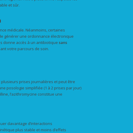
ble et sûr.
n
ance médicale. Néanmoins, certaines
t de générer une ordonnance électronique
us donne accès à un antibiotique
sans
sant votre parcours de soin.
t plusieurs prises journalières et peut être
ne posologie simplifiée (1 à 2 prises par jour)
illine, l’azithromycine constitue une
uer davantage d’interactions
étique plus stable et moins d’effets