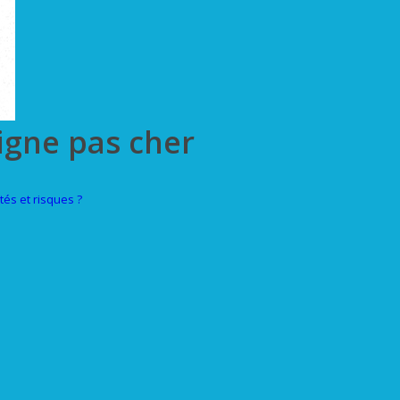
igne pas cher
és et risques ?