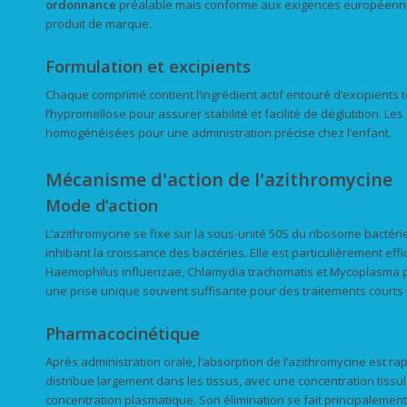
ordonnance
préalable mais conforme aux exigences européennes,
produit de marque.
Formulation et excipients
Chaque comprimé contient l’ingrédient actif entouré d’excipients te
l’hypromellose pour assurer stabilité et facilité de déglutition. 
homogénéisées pour une administration précise chez l’enfant.
Mécanisme d'action de l'azithromycine
Mode d’action
L’azithromycine se fixe sur la sous-unité 50S du ribosome bactéri
inhibant la croissance des bactéries. Elle est particulièrement e
Haemophilus influenzae, Chlamydia trachomatis et Mycoplasma 
une prise unique souvent suffisante pour des traitements courts d
Pharmacocinétique
Après administration orale, l’absorption de l’azithromycine est rap
distribue largement dans les tissus, avec une concentration tissul
concentration plasmatique. Son élimination se fait principalement 