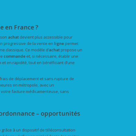
e en France ?
, son
achat
devient plus accessible pour
tion progressive de la vente en
ligne
permet
ine classique. Ce modèle d’
achat
propose un
re
commande
et, si nécessaire, établir une
 et en rapidité, tout en bénéficiant d’une
frais de déplacement et sans rupture de
 heures en métropole, avec un
re votre facture médicamenteuse, sans
ordonnance – opportunités
e
grâce à un dispositif de téléconsultation