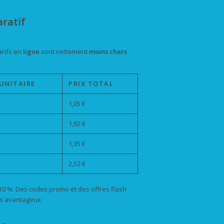
aratif
arifs en
ligne
sont nettement
moins chers
 UNITAIRE
PRIX TOTAL
1,05 €
1,92 €
1,35 €
2,52 €
10 %. Des codes promo et des offres flash
s avantageux.