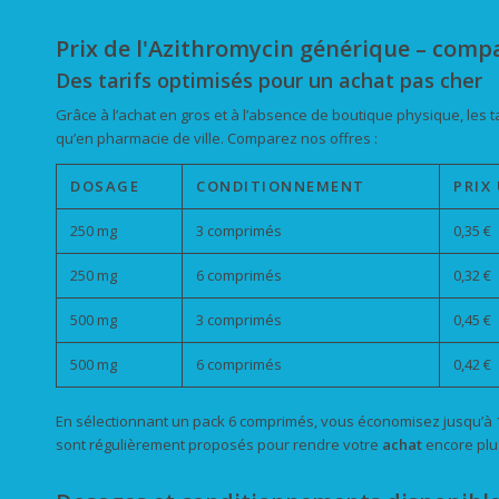
Prix de l'Azithromycin générique – comp
Des tarifs optimisés pour un achat pas cher
Grâce à l’achat en gros et à l’absence de boutique physique, les t
qu’en pharmacie de ville. Comparez nos offres :
DOSAGE
CONDITIONNEMENT
PRIX
250 mg
3 comprimés
0,35 €
250 mg
6 comprimés
0,32 €
500 mg
3 comprimés
0,45 €
500 mg
6 comprimés
0,42 €
En sélectionnant un pack 6 comprimés, vous économisez jusqu’à 
sont régulièrement proposés pour rendre votre
achat
encore plu