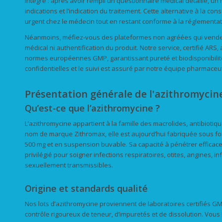
intégré : après avoir rempli un questionnaire médical détaillé, un
indications et l’indication du traitement. Cette alternative à la c
urgent chez le médecin tout en restant conforme à la réglement
Néanmoins, méfiez-vous des plateformes non agréées qui vende
médical ni authentification du produit. Notre service, certifié AR
normes européennes GMP, garantissant pureté et biodisponibilit
confidentielles et le suivi est assuré par notre équipe pharmaceu
Présentation générale de l'azithromycin
Qu’est-ce que l’azithromycine ?
L’azithromycine appartient à la famille des macrolides, antibiotiq
nom de marque Zithromax, elle est aujourd’hui fabriquée sous 
500 mg et en suspension buvable. Sa capacité à pénétrer efficace
privilégié pour soigner infections respiratoires, otites, angines, 
sexuellement transmissibles.
Origine et standards qualité
Nos lots d’azithromycine proviennent de laboratoires certifiés G
contrôle rigoureux de teneur, d’impuretés et de dissolution. Vous 