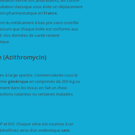
 médecin vérifie vos antécédents, les contre-
onsultation classique vous évite un déplacement
ation pharmaceutique en
France
.
nt du médicament à bas prix sans contrôle
S, assure que chaque boîte est conforme aux
é. Vos données de santé restent
tique.
e (Azithromycin)
ues à large spectre. Commercialisée sous le
forme
générique
en comprimés de 250 mg ou
ment dans les tissus en fait un choix
infections cutanées ou certaines maladies
MP et ISO. Chaque série est soumise à un
bénéficiez ainsi d’un antibiotique
sans