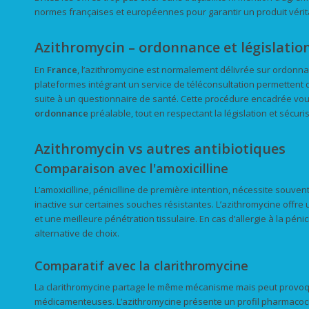
normes françaises et européennes pour garantir un produit vérita
Azithromycin – ordonnance et législatio
En
France
, l’azithromycine est normalement délivrée sur ordonn
plateformes intégrant un service de téléconsultation permetten
suite à un questionnaire de santé. Cette procédure encadrée vo
ordonnance
préalable, tout en respectant la législation et sécuri
Azithromycin vs autres antibiotiques
Comparaison avec l'amoxicilline
L’amoxicilline, pénicilline de première intention, nécessite souven
inactive sur certaines souches résistantes. L’azithromycine offre u
et une meilleure pénétration tissulaire. En cas d’allergie à la pénic
alternative de choix.
Comparatif avec la clarithromycine
La clarithromycine partage le même mécanisme mais peut provoq
médicamenteuses. L’azithromycine présente un profil pharmacocin