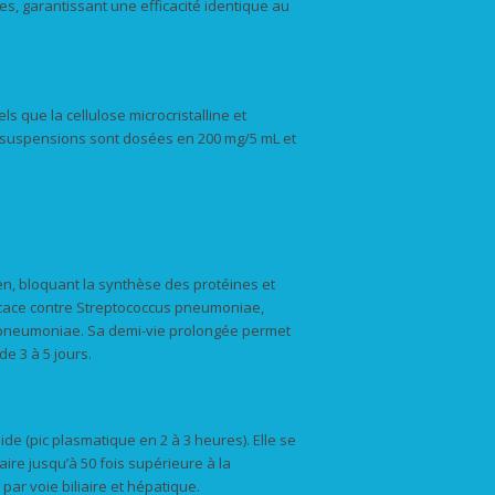
 garantissant une efficacité identique au
ls que la cellulose microcristalline et
Les suspensions sont dosées en 200 mg/5 mL et
en, bloquant la synthèse des protéines et
fficace contre Streptococcus pneumoniae,
pneumoniae. Sa demi-vie prolongée permet
e 3 à 5 jours.
ide (pic plasmatique en 2 à 3 heures). Elle se
aire jusqu’à 50 fois supérieure à la
par voie biliaire et hépatique.