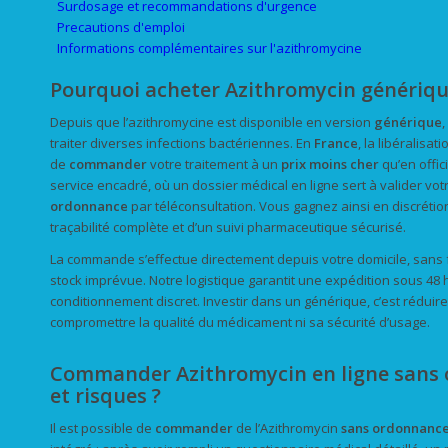
Surdosage et recommandations d'urgence
Precautions d'emploi
Informations complémentaires sur l'azithromycine
Pourquoi acheter Azithromycin génériqu
Depuis que l’azithromycine est disponible en version
générique
traiter diverses infections bactériennes. En
France
, la libéralisa
de
commander
votre traitement à un
prix
moins cher
qu’en offic
service encadré, où un dossier médical en ligne sert à valider vot
ordonnance
par téléconsultation. Vous gagnez ainsi en discrétion
traçabilité complète et d’un suivi pharmaceutique sécurisé.
La commande s’effectue directement depuis votre domicile, sans 
stock imprévue. Notre logistique garantit une expédition sous 48
conditionnement discret. Investir dans un générique, c’est rédui
compromettre la qualité du médicament ni sa sécurité d’usage.
Commander Azithromycin en ligne sans 
et risques ?
Il est possible de
commander
de l’Azithromycin
sans ordonnanc