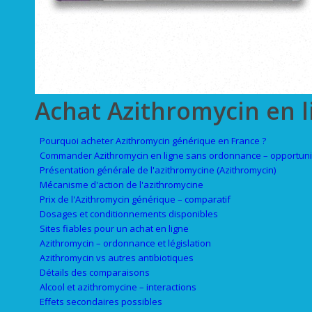
Achat Azithromycin en l
Pourquoi acheter Azithromycin générique en France ?
Commander Azithromycin en ligne sans ordonnance – opportunit
Présentation générale de l'azithromycine (Azithromycin)
Mécanisme d'action de l'azithromycine
Prix de l'Azithromycin générique – comparatif
Dosages et conditionnements disponibles
Sites fiables pour un achat en ligne
Azithromycin – ordonnance et législation
Azithromycin vs autres antibiotiques
Détails des comparaisons
Alcool et azithromycine – interactions
Effets secondaires possibles