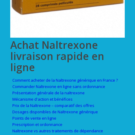
Achat Naltrexone
livraison rapide en
ligne
Comment acheter de la Naltrexone générique en France ?
Commander Naltrexone en ligne sans ordonnance
Présentation générale de la naltrexone
Mécanisme d'action et bénéfices
Prix de la Naltrexone – comparatif des offres
Dosages disponibles de Naltrexone générique
Points de vente en ligne
Prescription et ordonnance
Naltrexone vs autres traitements de dépendance