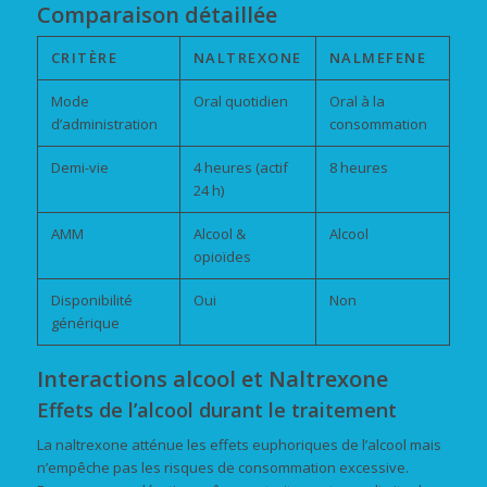
Comparaison détaillée
CRITÈRE
NALTREXONE
NALMEFENE
Mode
Oral quotidien
Oral à la
d’administration
consommation
Demi-vie
4 heures (actif
8 heures
24 h)
AMM
Alcool &
Alcool
opioïdes
Disponibilité
Oui
Non
générique
Interactions alcool et Naltrexone
Effets de l’alcool durant le traitement
La naltrexone atténue les effets euphoriques de l’alcool mais
n’empêche pas les risques de consommation excessive.