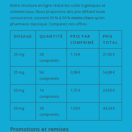
Notre structure en ligne réduit les coûts logistiques et
commerciaux. Nous proposons des prix défiant toute
concurrence, souvent 30 % à 50 %
moins chers
qu’en
pharmacie classique. Comparez nos offres :
DOSAGE
QUANTITÉ
PRIX PAR
PRIX
COMPRIMÉ
TOTAL
25 mg
28
1,14 €
31,92 €
comprimés
25 mg
56
0,98 €
54,88 €
comprimés
50 mg
14
1,75 €
24,50 €
comprimés
50 mg
28
1,58 €
44,24 €
comprimés
Promotions et remises