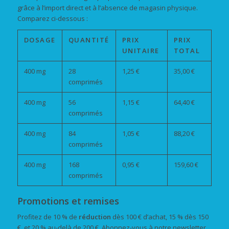
grâce à l’import direct et à l’absence de magasin physique.
Comparez ci-dessous :
DOSAGE
QUANTITÉ
PRIX
PRIX
UNITAIRE
TOTAL
400 mg
28
1,25 €
35,00 €
comprimés
400 mg
56
1,15 €
64,40 €
comprimés
400 mg
84
1,05 €
88,20 €
comprimés
400 mg
168
0,95 €
159,60 €
comprimés
Promotions et remises
Profitez de 10 % de
réduction
dès 100 € d’achat, 15 % dès 150
€, et 20 % au-delà de 200 €. Abonnez-vous à notre newsletter