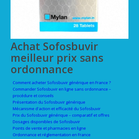
Achat Sofosbuvir
meilleur prix sans
ordonnance
Comment acheter Sofosbuvir générique en France ?
Commander Sofosbuvir en ligne sans ordonnance –
procédure et conseils
Présentation du Sofosbuvir générique
Mécanisme d'action et efficacité du Sofosbuvir
Prix du Sofosbuvir générique – comparatif et offres
Dosages disponibles de Sofosbuvir
Points de vente et pharmacies en ligne
Ordonnance et réglementation en France