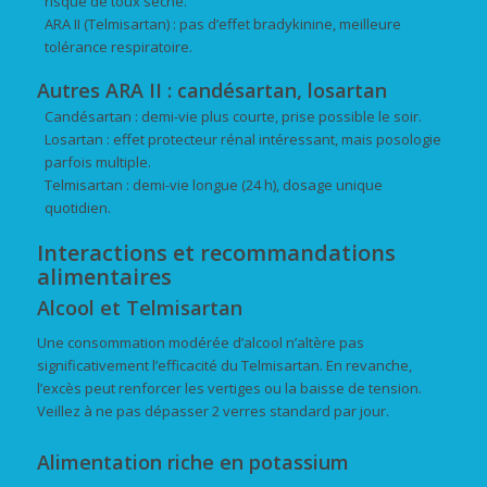
risque de toux sèche.
ARA II (Telmisartan) : pas d’effet bradykinine, meilleure
tolérance respiratoire.
Autres ARA II : candésartan, losartan
Candésartan : demi-vie plus courte, prise possible le soir.
Losartan : effet protecteur rénal intéressant, mais posologie
parfois multiple.
Telmisartan : demi-vie longue (24 h), dosage unique
quotidien.
Interactions et recommandations
alimentaires
Alcool et Telmisartan
Une consommation modérée d’alcool n’altère pas
significativement l’efficacité du Telmisartan. En revanche,
l’excès peut renforcer les vertiges ou la baisse de tension.
Veillez à ne pas dépasser 2 verres standard par jour.
Alimentation riche en potassium