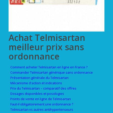
Achat Telmisartan
meilleur prix sans
ordonnance
Comment acheter Telmisartan en ligne en France ?
Commander Telmisartan générique sans ordonnance
Présentation générale du Telmisartan
Mécanisme d'action et indications
Prix du Telmisartan – comparatif des offres
Dosages disponibles et posologies
Points de vente en ligne de Telmisartan
Faut-il obligatoirement une ordonnance ?
Telmisartan vs autres antihypertenseurs