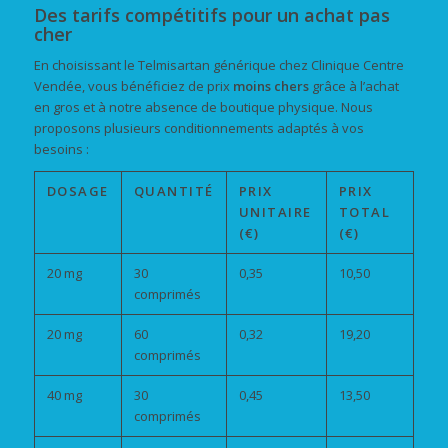
Des tarifs compétitifs pour un achat pas
cher
En choisissant le Telmisartan générique chez Clinique Centre
Vendée, vous bénéficiez de prix
moins chers
grâce à l’achat
en gros et à notre absence de boutique physique. Nous
proposons plusieurs conditionnements adaptés à vos
besoins :
DOSAGE
QUANTITÉ
PRIX
PRIX
UNITAIRE
TOTAL
(€)
(€)
20 mg
30
0,35
10,50
comprimés
20 mg
60
0,32
19,20
comprimés
40 mg
30
0,45
13,50
comprimés