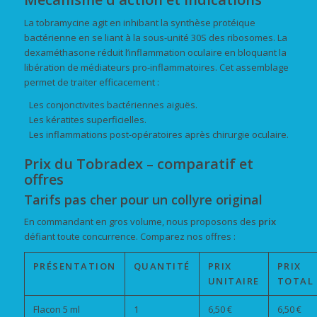
La tobramycine agit en inhibant la synthèse protéique
bactérienne en se liant à la sous-unité 30S des ribosomes. La
dexaméthasone réduit l’inflammation oculaire en bloquant la
libération de médiateurs pro-inflammatoires. Cet assemblage
permet de traiter efficacement :
Les conjonctivites bactériennes aiguës.
Les kératites superficielles.
Les inflammations post-opératoires après chirurgie oculaire.
Prix du Tobradex – comparatif et
offres
Tarifs
pas cher
pour un collyre original
En commandant en gros volume, nous proposons des
prix
défiant toute concurrence. Comparez nos offres :
PRÉSENTATION
QUANTITÉ
PRIX
PRIX
UNITAIRE
TOTAL
Flacon 5 ml
1
6,50 €
6,50 €