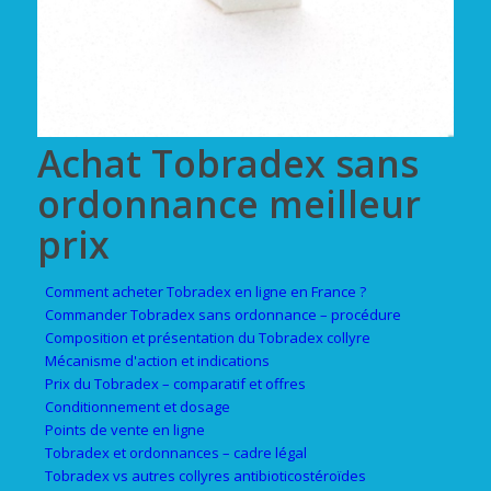
Achat Tobradex sans
ordonnance meilleur
prix
Comment acheter Tobradex en ligne en France ?
Commander Tobradex sans ordonnance – procédure
Composition et présentation du Tobradex collyre
Mécanisme d'action et indications
Prix du Tobradex – comparatif et offres
Conditionnement et dosage
Points de vente en ligne
Tobradex et ordonnances – cadre légal
Tobradex vs autres collyres antibioticostéroïdes