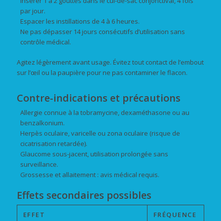
Insérer 1 à 2 gouttes dans le cul-de-sac conjonctival, 4 fois
par jour.
Espacer les instillations de 4 à 6 heures.
Ne pas dépasser 14 jours consécutifs d’utilisation sans
contrôle médical.
Agitez légèrement avant usage. Évitez tout contact de l’embout
sur l’œil ou la paupière pour ne pas contaminer le flacon.
Contre-indications et précautions
Allergie connue à la tobramycine, dexaméthasone ou au
benzalkonium.
Herpès oculaire, varicelle ou zona oculaire (risque de
cicatrisation retardée).
Glaucome sous-jacent, utilisation prolongée sans
surveillance.
Grossesse et allaitement : avis médical requis.
Effets secondaires possibles
EFFET
FRÉQUENCE