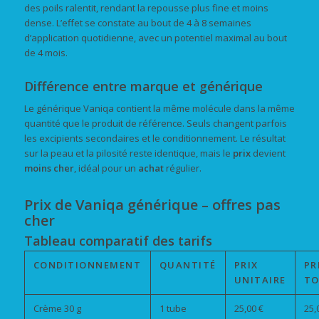
des poils ralentit, rendant la repousse plus fine et moins
dense. L’effet se constate au bout de 4 à 8 semaines
d’application quotidienne, avec un potentiel maximal au bout
de 4 mois.
Différence entre marque et générique
Le générique Vaniqa contient la même molécule dans la même
quantité que le produit de référence. Seuls changent parfois
les excipients secondaires et le conditionnement. Le résultat
sur la peau et la pilosité reste identique, mais le
prix
devient
moins cher
, idéal pour un
achat
régulier.
Prix de Vaniqa générique – offres pas
cher
Tableau comparatif des tarifs
CONDITIONNEMENT
QUANTITÉ
PRIX
PR
UNITAIRE
TO
Crème 30 g
1 tube
25,00 €
25,