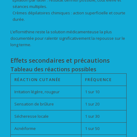
Épilation par laser : résultat définitif possible, coût élevé et
séances multiples.
Crèmes dépilatoires chimiques : action superficielle et courte
durée.
L’eflornithine reste la solution médicamenteuse la plus
documentée pour ralentir significativement la repousse sur le
long terme.
Effets secondaires et précautions
Tableau des réactions possibles
RÉACTION CUTANÉE
FRÉQUENCE
Irritation légère, rougeur
1 sur 10
Sensation de brûlure
1 sur 20
Sécheresse locale
1 sur 30
Acnéiforme
1 sur 50