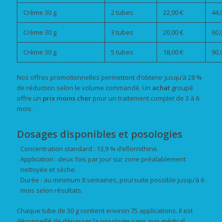
Crème 30 g
2 tubes
22,00 €
44,
Crème 30 g
3 tubes
20,00 €
60,
Crème 30 g
5 tubes
18,00 €
90,
Nos offres promotionnelles permettent d’obtenir jusqu’à 28 %
de réduction selon le volume commandé. Un
achat
groupé
offre un
prix
moins cher
pour un traitement complet de 3 à 6
mois.
Dosages disponibles et posologies
Concentration standard : 13,9 % d’eflornithine.
Application : deux fois par jour sur zone préalablement
nettoyée et sèche.
Durée : au minimum 8 semaines, poursuite possible jusqu’à 6
mois selon résultats.
Chaque tube de 30 g contient environ 75 applications. Il est
déconseillé de dépasser la posologie sans avis médical.