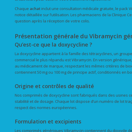
Chaque
achat
inclut une consultation médicale gratuite, le pack 
notice détaillée sur l’utilisation. Les pharmaciens de la Clinique 
question après la réception de votre colis.
Présentation générale du Vibramycin gén
Qu’est-ce que la doxycycline ?
La doxycycline appartient à la famille des tétracyclines, un groupe
commercial le plus répandu est Vibramycin. En version générique,
au médicament de marque, respectant les mêmes critères de biodi
contiennent 50 mg ou 100 mg de principe actif, conditionnés en bo
Origine et contrôles de qualité
Nos comprimés de doxycycline sont fabriqués dans des usines ce
stabilité et de dosage. Chaque lot dispose d’un numéro de lot traç
respect des normes européennes.
Formulation et excipients
Les comprimés génériques Vibramycin contiennent du dioxyde de tit