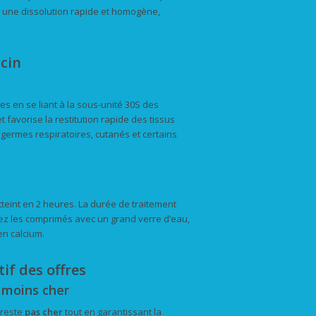
re une dissolution rapide et homogène,
cin
es en se liant à la sous-unité 30S des
favorise la restitution rapide des tissus
s germes respiratoires, cutanés et certains
teint en 2 heures. La durée de traitement
renez les comprimés avec un grand verre d’eau,
n calcium.
if des offres
e moins cher
reste
pas cher
tout en garantissant la