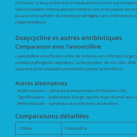
En France, la doxycycline est un medicament soumis à prescriptio
téléconsultation interne permet d’obtenir une ordonnance électr
pouvez ainsi acheter du Vibramycin
en ligne
sans ordonnance pap
réglementations.
Doxycycline vs autres antibiotiques
Comparaison avec l'amoxicilline
L’amoxicilline est efficace contre de nombreuses infections à g
certains pathogènes atypiques. La doxycycline, de son côté, cible 
cutanées et les maladies vectorielles comme la borréliose.
Autres alternatives
Azythromycine – utilisé pour pneumonies et infections ORL.
Ciprofloxacine – antibiotique à large spectre mais réservé aux c
Métronidazole – spécifique aux infections anaérobies.
Comparaisons détaillées
Critère
Doxycycline