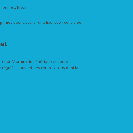
omprimé x1/jour.
primés pour assurer une libération contrôlée
net
vrer du Vibramycin générique en toute
on régulés, souvent des contrefaçons dont la