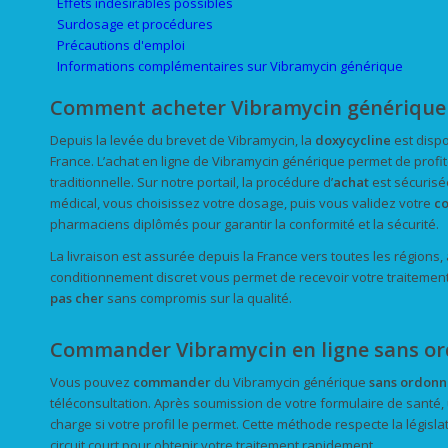
Effets indésirables possibles
Surdosage et procédures
Précautions d'emploi
Informations complémentaires sur Vibramycin générique
Comment acheter Vibramycin générique 
Depuis la levée du brevet de Vibramycin, la
doxycycline
est disp
France. L’achat en ligne de Vibramycin générique permet de profit
traditionnelle. Sur notre portail, la procédure d’
achat
est sécurisé
médical, vous choisissez votre dosage, puis vous validez votre
c
pharmaciens diplômés pour garantir la conformité et la sécurité.
La livraison est assurée depuis la France vers toutes les régions, 
conditionnement discret vous permet de recevoir votre traitement s
pas cher
sans compromis sur la qualité.
Commander Vibramycin en ligne sans ord
Vous pouvez
commander
du Vibramycin générique
sans ordon
téléconsultation. Après soumission de votre formulaire de santé,
charge si votre profil le permet. Cette méthode respecte la législ
circuit court pour obtenir votre traitement rapidement.