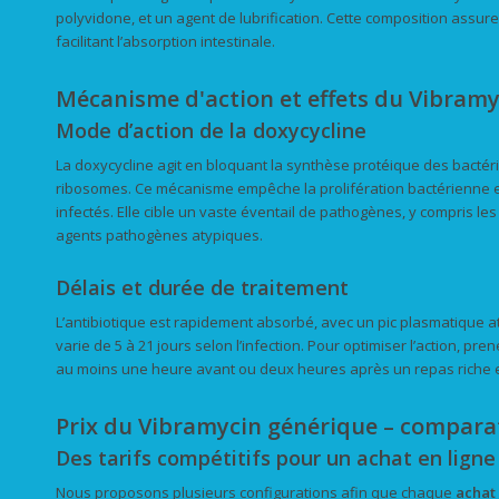
polyvidone, et un agent de lubrification. Cette composition assu
facilitant l’absorption intestinale.
Mécanisme d'action et effets du Vibramy
Mode d’action de la doxycycline
La doxycycline agit en bloquant la synthèse protéique des bactéri
ribosomes. Ce mécanisme empêche la prolifération bactérienne et 
infectés. Elle cible un vaste éventail de pathogènes, y compris le
agents pathogènes atypiques.
Délais et durée de traitement
L’antibiotique est rapidement absorbé, avec un pic plasmatique at
varie de 5 à 21 jours selon l’infection. Pour optimiser l’action, p
au moins une heure avant ou deux heures après un repas riche e
Prix du Vibramycin générique – comparat
Des tarifs compétitifs pour un achat en lign
Nous proposons plusieurs configurations afin que chaque
achat