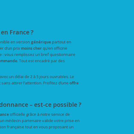
en France ?
onible en version
générique
partout en
er d’un prix
moins cher
qu’en officine
e : vous remplissez un bref questionnaire
ommande
. Tout est encadré par des
avec un délai de 2 à 5 jours ouvrables. Le
ans attirer l’attention. Profitez d’une
offre
onnance – est-ce possible ?
nance
officielle grâce à notre service de
 un médecin partenaire valide votre prise en
ation française tout en vous proposant un