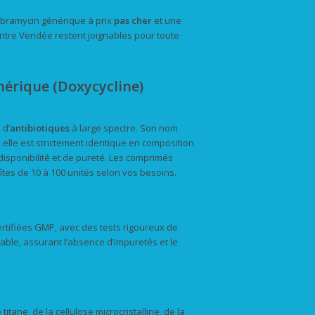
Vibramycin générique à prix
pas cher
et une
Centre Vendée restent joignables pour toute
érique (Doxycycline)
 d’
antibiotiques
à large spectre. Son nom
 elle est strictement identique en composition
sponibilité et de pureté. Les comprimés
îtes de 10 à 100 unités selon vos besoins.
rtifiées GMP, avec des tests rigoureux de
able, assurant l’absence d’impuretés et le
ane, de la cellulose microcristalline, de la