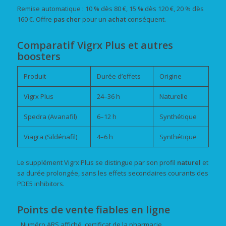
Remise automatique : 10 % dès 80 €, 15 % dès 120 €, 20 % dès
160 €. Offre
pas cher
pour un
achat
conséquent.
Comparatif Vigrx Plus et autres
boosters
Produit
Durée d’effets
Origine
Vigrx Plus
24–36 h
Naturelle
Spedra (Avanafil)
6–12 h
Synthétique
Viagra (Sildénafil)
4–6 h
Synthétique
Le supplément Vigrx Plus se distingue par son profil
naturel
et
sa durée prolongée, sans les effets secondaires courants des
PDE5 inhibitors.
Points de vente fiables en ligne
Numéro ARS affiché, certificat de la pharmacie.