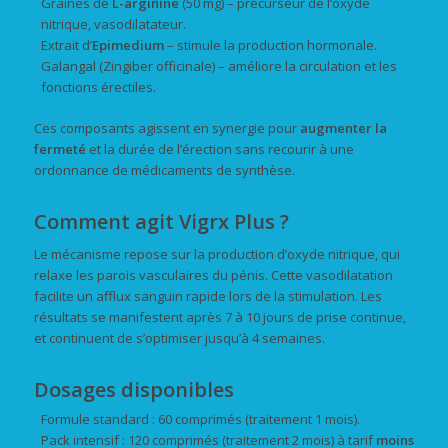
Graines de
L-arginine
(50 mg) – précurseur de l’oxyde
nitrique, vasodilatateur.
Extrait d’
Epimedium
– stimule la production hormonale.
Galangal (Zingiber officinale) – améliore la circulation et les
fonctions érectiles.
Ces composants agissent en synergie pour
augmenter la
fermeté
et la durée de l’érection sans recourir à une
ordonnance de médicaments de synthèse.
Comment agit Vigrx Plus ?
Le mécanisme repose sur la production d’oxyde nitrique, qui
relaxe les parois vasculaires du pénis. Cette vasodilatation
facilite un afflux sanguin rapide lors de la stimulation. Les
résultats se manifestent après 7 à 10 jours de prise continue,
et continuent de s’optimiser jusqu’à 4 semaines.
Dosages disponibles
Formule standard : 60 comprimés (traitement 1 mois).
Pack intensif : 120 comprimés (traitement 2 mois) à tarif
moins