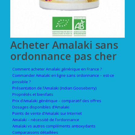
Acheter Amalaki sans
ordonnance pas cher
Comment acheter Amalaki générique en France ?
Commander Amalaki en ligne sans ordonnance – est-ce
possible ?
Présentation de l’Amalaki (Indian Gooseberry)
Propriétés et bienfaits
Prix d’Amalaki générique – comparatif des offres
Dosages disponibles d’Amalaki
Points de vente d’Amalaki sur Internet
Amalaki – nécessité de l’ordonnance
Amalaki vs autres compléments antioxydants
Comparaisons détaillées