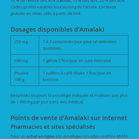
10 % de remise dès 40 € d’
achat
, 15 % dès 60 €, 20 % dès 80 €.
Codes promo valables tout au long de l’année. Livraison
gratuite en relais colis à partir de 50 €.
Dosages disponibles d’Amalaki
250 mg
1 à 2 comprimés/jour pour un entretien
quotidien.
500 mg
1 gélule 2 fois/jour en cure intensive.
Poudre
1 cuillère à café diluée 1 fois/jour en
100 g
boisson.
Respectez toujours la posologie indiquée et n’utilisez pas plus
de 1 000 mg par jour sans avis médical.
Points de vente d’Amalaki sur Internet
Pharmacies et sites spécialisés
Pour un
achat
en ligne
sûr, privilégiez les sites certifiés ANSM