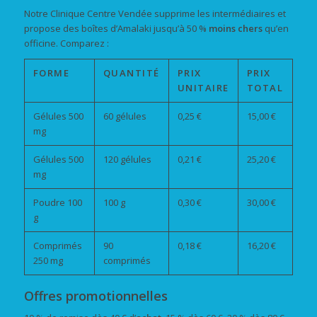
Notre Clinique Centre Vendée supprime les intermédiaires et
propose des boîtes d’Amalaki jusqu’à 50 %
moins chers
qu’en
officine. Comparez :
FORME
QUANTITÉ
PRIX
PRIX
UNITAIRE
TOTAL
Gélules 500
60 gélules
0,25 €
15,00 €
mg
Gélules 500
120 gélules
0,21 €
25,20 €
mg
Poudre 100
100 g
0,30 €
30,00 €
g
Comprimés
90
0,18 €
16,20 €
250 mg
comprimés
Offres promotionnelles