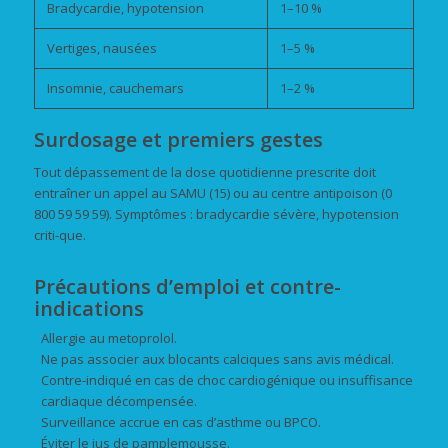
Bradycardie, hypotension
1–10 %
Vertiges, nausées
1–5 %
Insomnie, cauchemars
1–2 %
Surdosage et premiers gestes
Tout dépassement de la dose quotidienne prescrite doit
entraîner un appel au SAMU (15) ou au centre antipoison (0
800 59 59 59). Symptômes : bradycardie sévère, hypotension
criti-que.
Précautions d’emploi et contre-
indications
Allergie au metoprolol.
Ne pas associer aux blocants calciques sans avis médical.
Contre-indiqué en cas de choc cardiogénique ou insuffisance
cardiaque décompensée.
Surveillance accrue en cas d’asthme ou BPCO.
Éviter le jus de pamplemousse.