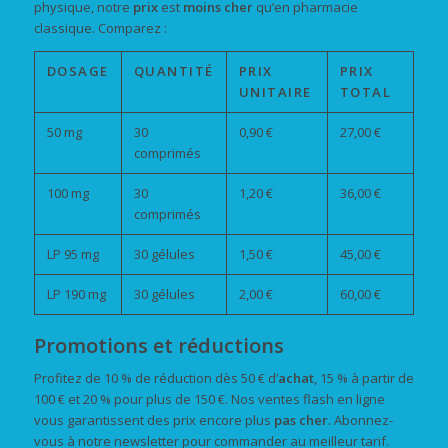
physique, notre
prix
est
moins cher
qu’en pharmacie
classique. Comparez :
DOSAGE
QUANTITÉ
PRIX
PRIX
UNITAIRE
TOTAL
50 mg
30
0,90 €
27,00 €
comprimés
100 mg
30
1,20 €
36,00 €
comprimés
LP 95 mg
30 gélules
1,50 €
45,00 €
LP 190 mg
30 gélules
2,00 €
60,00 €
Promotions et réductions
Profitez de 10 % de réduction dès 50 € d’
achat
, 15 % à partir de
100 € et 20 % pour plus de 150 €. Nos ventes flash en ligne
vous garantissent des prix encore plus
pas cher
. Abonnez-
vous à notre newsletter pour commander au meilleur tarif.