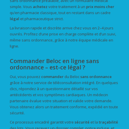
sans ordonnance préalable, avec un formulaire médical
simple. Vous
achetez
votre traitement à un
prix
moins cher
qu’en pharmacie classique, tout en restant dans un cadre
légal
et pharmaceutique strict.
La livraison rapide et discrète arrive chez vous en 2–4 jours
ouvrés. Profitez d’une prise en charge complète et d’un suivi,
même sans ordonnance, grâce à notre équipe médicale en
ligne.
Commander Beloc en ligne sans
ordonnance – est-ce légal ?
Oui, vous pouvez
commander
du Beloc
sans ordonnance
grâce à notre service de téléconsultation intégré. En quelques
clics, répondez à un questionnaire détaillé sur vos
antécédents et vos symptômes cardiaques. Un médecin
partenaire évalue votre situation et valide votre demande.
Vous obtenez alors un traitement conforme, expédié en toute
sécurité.
Ce processus encadré garantit votre
sécurité
et la
traçabilité
des lots. Vous recevez un dossier complet, notice incluse, et