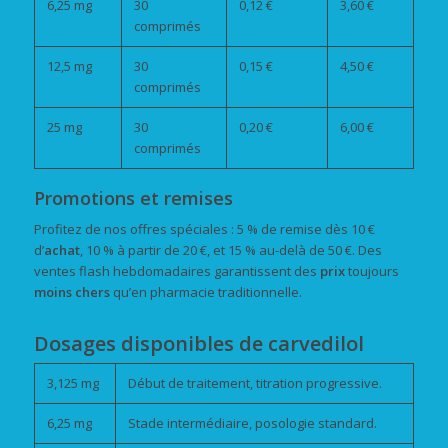
6,25 mg
30
0,12 €
3,60 €
comprimés
12,5 mg
30
0,15 €
4,50 €
comprimés
25 mg
30
0,20 €
6,00 €
comprimés
Promotions et remises
Profitez de nos offres spéciales : 5 % de remise dès 10 €
d’
achat
, 10 % à partir de 20 €, et 15 % au-delà de 50 €. Des
ventes flash hebdomadaires garantissent des
prix
toujours
moins chers
qu’en pharmacie traditionnelle.
Dosages disponibles de carvedilol
3,125 mg
Début de traitement, titration progressive.
6,25 mg
Stade intermédiaire, posologie standard.