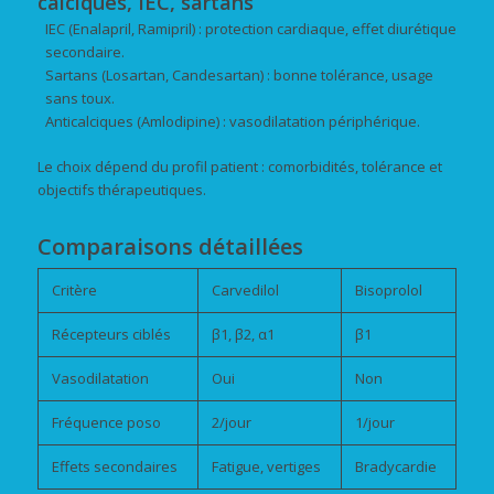
calciques, IEC, sartans
IEC (Enalapril, Ramipril) : protection cardiaque, effet diurétique
secondaire.
Sartans (Losartan, Candesartan) : bonne tolérance, usage
sans toux.
Anticalciques (Amlodipine) : vasodilatation périphérique.
Le choix dépend du profil patient : comorbidités, tolérance et
objectifs thérapeutiques.
Comparaisons détaillées
Critère
Carvedilol
Bisoprolol
Récepteurs ciblés
β1, β2, α1
β1
Vasodilatation
Oui
Non
Fréquence poso
2/jour
1/jour
Effets secondaires
Fatigue, vertiges
Bradycardie