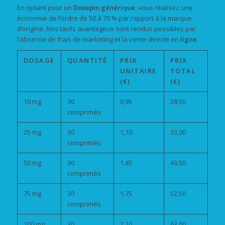
En optant pour un
Doxepin générique
, vous réalisez une
économie de l’ordre de 50 à 70 % par rapport à la marque
d’origine. Nos tarifs avantageux sont rendus possibles par
l’absence de frais de marketing et la vente directe en
ligne
.
DOSAGE
QUANTITÉ
PRIX
PRIX
UNITAIRE
TOTAL
(€)
(€)
10 mg
30
0,95
28,50
comprimés
25 mg
30
1,10
33,00
comprimés
50 mg
30
1,45
43,50
comprimés
75 mg
30
1,75
52,50
comprimés
100 mg
30
2,10
63,00