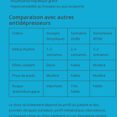
Insuffisance hépatique grave
Hypersensibilité au Doxepin ou aux excipients
Comparaison avec autres
antidépresseurs
Critère
Doxepin
Sertraline
Venlafaxine
(tricyclique)
(SSRI)
(IRSN)
Début d’action
1–2
2–4
1–3
semaines
semaines
semaines
Effets sédatifs
Élevé
Faible
Modéré
Prise de poids
Modéré
Faible
Modéré
Risque
Important
Très
Faible
anticholinergique
faible
Le choix du traitement dépend du profil du patient et des
priorités cliniques (sédation, profil métabolique, interactions).
Le Doxepin reste un choix pertinent en cas d’insomnie sévère