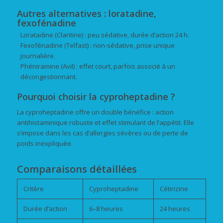
Autres alternatives : loratadine,
fexofénadine
Loratadine (Claritine) : peu sédative, durée d’action 24 h.
Fexofénadine (Telfast) : non-sédative, prise unique
journalière.
Phéniramine (Avil) : effet court, parfois associé à un
décongestionnant.
Pourquoi choisir la cyproheptadine ?
La cyproheptadine offre un double bénéfice : action
antihistaminique robuste et effet stimulant de l’appétit. Elle
s’impose dans les cas d’allergies sévères ou de perte de
poids inexpliquée.
Comparaisons détaillées
Critère
Cyproheptadine
Cétirizine
Durée d’action
6–8 heures
24 heures