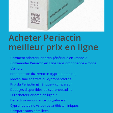
Acheter Periactin
meilleur prix en ligne
Comment acheter Periactin générique en France ?
Commander Periactin en ligne sans ordonnance – mode
d’emploi
Présentation du Periactin (cyproheptadine)
Mécanisme et effets du cyproheptadine
Prix du Periactin générique – comparatif
Dosages disponibles de cyproheptadine
Où acheter Periactin en ligne ?
Periactin – ordonnance obligatoire ?
Cyproheptadine vs autres antihistaminiques
Comparaisons détaillées