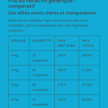
Prix du Periactin générique –
comparatif
Des offres
moins chères
et transparentes
Notre service d’
achat
en ligne vous propose des tarifs
compétitifs, grâce à l’optimisation des coûts logistiques.
Comparez :
DOSAGE
QUANTITÉ
PRIX
PRIX
UNITAIRE
TOTAL
4 mg
30
0,95 €
28,50 €
comprimés
4 mg
60
0,85 €
51,00 €
comprimés
4 mg
90
0,75 €
67,50 €
comprimés
8 mg
30
1,20 €
36,00 €
comprimés