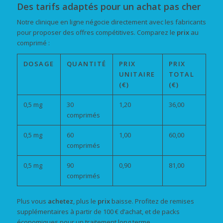
Des tarifs adaptés pour un achat pas cher
Notre clinique en ligne négocie directement avec les fabricants
pour proposer des offres compétitives. Comparez le
prix
au
comprimé :
DOSAGE
QUANTITÉ
PRIX
PRIX
UNITAIRE
TOTAL
(€)
(€)
0,5 mg
30
1,20
36,00
comprimés
0,5 mg
60
1,00
60,00
comprimés
0,5 mg
90
0,90
81,00
comprimés
Plus vous
achetez
, plus le
prix
baisse. Profitez de remises
supplémentaires à partir de 100 € d’achat, et de packs
économiques pour un traitement long terme.