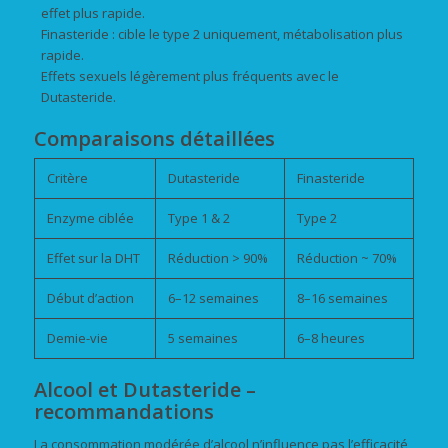
effet plus rapide.
Finasteride : cible le type 2 uniquement, métabolisation plus
rapide.
Effets sexuels légèrement plus fréquents avec le
Dutasteride.
Comparaisons détaillées
Critère
Dutasteride
Finasteride
Enzyme ciblée
Type 1 & 2
Type 2
Effet sur la DHT
Réduction > 90%
Réduction ~ 70%
Début d’action
6–12 semaines
8–16 semaines
Demie-vie
5 semaines
6–8 heures
Alcool et Dutasteride –
recommandations
La consommation modérée d’alcool n’influence pas l’efficacité