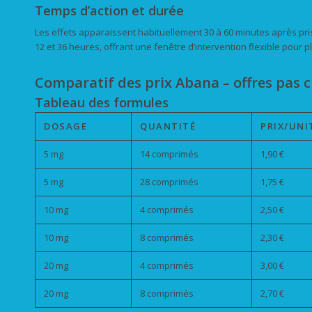
Temps d’action et durée
Les effets apparaissent habituellement 30 à 60 minutes après pris
12 et 36 heures, offrant une fenêtre d’intervention flexible pour p
Comparatif des prix Abana – offres pas 
Tableau des formules
DOSAGE
QUANTITÉ
PRIX/UNI
5 mg
14 comprimés
1,90 €
5 mg
28 comprimés
1,75 €
10 mg
4 comprimés
2,50 €
10 mg
8 comprimés
2,30 €
20 mg
4 comprimés
3,00 €
20 mg
8 comprimés
2,70 €