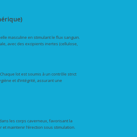
érique)
lle masculine en stimulant le flux sanguin.
le, avec des excipients inertes (cellulose,
haque lot est soumis à un contrôle strict
giène et d’intégrité, assurant une
ns les corps caverneux, favorisant la
 et maintenir l’érection sous stimulation.