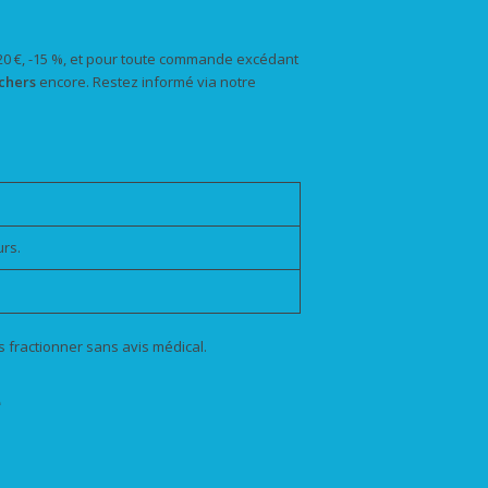
120 €, -15 %, et pour toute commande excédant
chers
encore. Restez informé via notre
urs.
s fractionner sans avis médical.
e