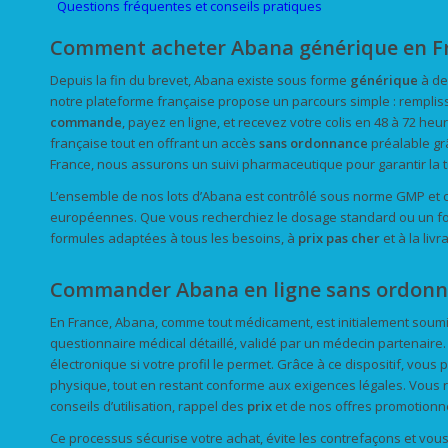
Questions fréquentes et conseils pratiques
Comment acheter Abana générique en Fr
Depuis la fin du brevet, Abana existe sous forme
générique
à de
notre plateforme française propose un parcours simple : remplisse
commande
, payez en ligne, et recevez votre colis en 48 à 72 heu
française tout en offrant un accès
sans ordonnance
préalable grâ
France, nous assurons un suivi pharmaceutique pour garantir la traç
L’ensemble de nos lots d’Abana est contrôlé sous norme GMP et cer
européennes. Que vous recherchiez le dosage standard ou un fo
formules adaptées à tous les besoins, à
prix
pas cher
et à la livr
Commander Abana en ligne sans ordonnan
En France, Abana, comme tout médicament, est initialement soumis
questionnaire médical détaillé, validé par un médecin partenair
électronique si votre profil le permet. Grâce à ce dispositif, vous
physique, tout en restant conforme aux exigences légales. Vous r
conseils d’utilisation, rappel des
prix
et de nos offres promotionne
Ce processus sécurise votre achat, évite les contrefaçons et vou