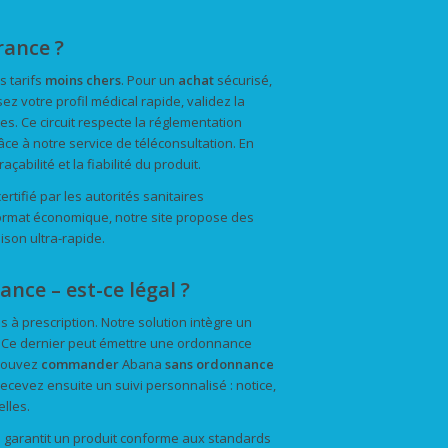
ance ?
s tarifs
moins chers
. Pour un
achat
sécurisé,
z votre profil médical rapide, validez la
res. Ce circuit respecte la réglementation
ce à notre service de téléconsultation. En
abilité et la fiabilité du produit.
tifié par les autorités sanitaires
rmat économique, notre site propose des
aison ultra-rapide.
ce – est-ce légal ?
 à prescription. Notre solution intègre un
e. Ce dernier peut émettre une ordonnance
 pouvez
commander
Abana
sans ordonnance
ecevez ensuite un suivi personnalisé : notice,
lles.
s garantit un produit conforme aux standards