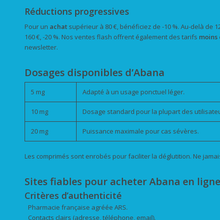
Réductions progressives
Pour un
achat
supérieur à 80 €, bénéficiez de -10 %. Au-delà de 
160 €, -20 %. Nos ventes flash offrent également des tarifs
moins 
newsletter.
Dosages disponibles d’Abana
5 mg
Adapté à un usage ponctuel léger.
10 mg
Dosage standard pour la plupart des utilisate
20 mg
Puissance maximale pour cas sévères.
Les comprimés sont enrobés pour faciliter la déglutition. Ne jamai
Sites fiables pour acheter Abana en lign
Critères d’authenticité
Pharmacie française agréée ARS.
Contacts clairs (adresse, téléphone, email).