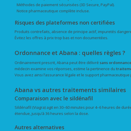
Méthodes de paiement sécurisées (3D Secure, PayPal).
Notice pharmaceutique complète incluse.
Risques des plateformes non certifiées
Produits contrefaits, absence de principe actif, impuretés dang
Évitez les offres à prix trop bas et non documentées.
Ordonnance et Abana : quelles règles ?
Ordinairement prescrit, Abana peut être délivré
sans ordonnanc
médecin examine vos réponses, estime la pertinence du
traitem
Vous avez ainsi l’assurance légale et le support pharmaceutique 
Abana vs autres traitements similaires
Comparaison avec le sildénafil
Sildénafil (Viagra) agit en 30–60 minutes pour 4–6 heures de duré
étendue, jusqu’à 36 heures selon la dose.
Autres alternatives