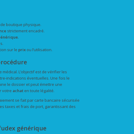
e de boutique physique.
nce
strictement encadré.
énérique
.
s.
tion sur le
prix
ou l’utilisation.
procédure
édical. L’objectif est de vérifier les
re-indications éventuelles. Une fois le
ne le dossier et peut émettre une
r votre
achat
en toute légalité.
iement se fait par carte bancaire sécurisée
les taxes et frais de port, garantissant des
fudex générique