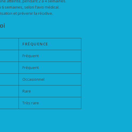
zone atteinte, pendant 2 à 4 semaines.
à 6 semaines, selon l’avis médical.
sation et prévenir la récidive.
oi
FRÉQUENCE
Fréquent
Fréquent
Occasionnel
Rare
Très rare