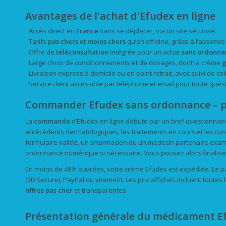
Avantages de l'achat d'Efudex en ligne
Accès direct en
France
sans se déplacer, via un site sécurisé.
Tarifs
pas chers
et
moins chers
qu’en officine, grâce à l’absenc
Offre de
téléconsultation
intégrée pour un achat
sans ordonna
Large choix de conditionnements et de dosages, dont la crème
g
Livraison express à domicile ou en point retrait, avec suivi de coli
Service client accessible par téléphone et email pour toute ques
Commander Efudex sans ordonnance – 
La
commande
d’Efudex en ligne débute par un bref questionnaire m
antécédents dermatologiques, les traitements en cours et les cont
formulaire validé, un pharmacien ou un médecin partenaire exami
ordonnance numérique si nécessaire. Vous pouvez alors finalise
En moins de 48 h ouvrées, votre crème Efudex est expédiée. Le pa
(3D Secure), PayPal ou virement. Les prix affichés incluent toutes 
offres pas cher
et transparentes.
Présentation générale du médicament E