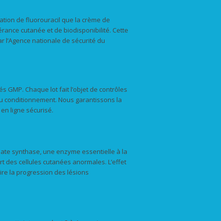
tion de fluorouracil que la crème de
ance cutanée et de biodisponibilité. Cette
ar l’Agence nationale de sécurité du
s GMP. Chaque lot fait l’objet de contrôles
é du conditionnement. Nous garantissons la
en ligne sécurisé.
ylate synthase, une enzyme essentielle à la
ort des cellules cutanées anormales. L’effet
ire la progression des lésions