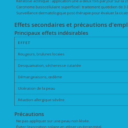
Kératose actinique : application une à deux fois par jour sur la 
Carcinome basocellulaire superficiel : traitement quotidien de 3 
Surveillance dermatologique post-thérapie pour évaluer la cicatri
Effets secondaires et précautions d'empl
Principaux effets indésirables
EFFET
Rougeurs, brulures locales
Desquamation, sécheresse cutanée
Démangeaisons, œdème
Ulcération de la peau
Réaction allergique sévère
Précautions
Ne pas appliquer sur une peau non lésée.
Éviter l’exposition solaire et utiliser un écran total.