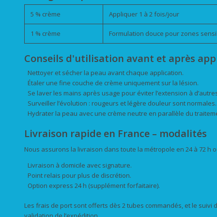
5 % crème
Appliquer 1 à 2 fois/jour
1 % crème
Formulation douce pour zones sensi
Conseils d'utilisation avant et après app
Nettoyer et sécher la peau avant chaque application.
Étaler une fine couche de crème uniquement sur la lésion.
Se laver les mains après usage pour éviter l’extension à d’autre
Surveiller l’évolution : rougeurs et légère douleur sont normales.
Hydrater la peau avec une crème neutre en parallèle du traitem
Livraison rapide en France – modalités
Nous assurons la livraison dans toute la métropole en 24 à 72 h o
Livraison à domicile avec signature.
Point relais pour plus de discrétion.
Option express 24 h (supplément forfaitaire).
Les frais de port sont offerts dès 2 tubes commandés, et le suivi d
validation de l’expédition.