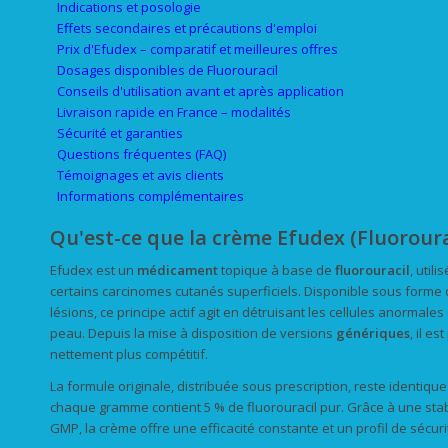
Indications et posologie
Effets secondaires et précautions d'emploi
Prix d'Efudex – comparatif et meilleures offres
Dosages disponibles de Fluorouracil
Conseils d'utilisation avant et après application
Livraison rapide en France – modalités
Sécurité et garanties
Questions fréquentes (FAQ)
Témoignages et avis clients
Informations complémentaires
Qu'est-ce que la crème Efudex (Fluorourac
Efudex est un
médicament
topique à base de
fluorouracil
, util
certains carcinomes cutanés superficiels. Disponible sous forme 
lésions, ce principe actif agit en détruisant les cellules anormale
peau. Depuis la mise à disposition de versions
génériques
, il es
nettement plus compétitif.
La formule originale, distribuée sous prescription, reste identiq
chaque gramme contient 5 % de fluorouracil pur. Grâce à une stab
GMP, la crème offre une efficacité constante et un profil de sécurit