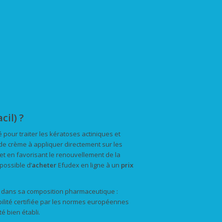
il) ?
isé pour traiter les kératoses actiniques et
de crème à appliquer directement sur les
s et en favorisant le renouvellement de la
t possible d’
acheter
Efudex en ligne à un
prix
ue dans sa composition pharmaceutique :
ilité certifiée par les normes européennes
é bien établi.