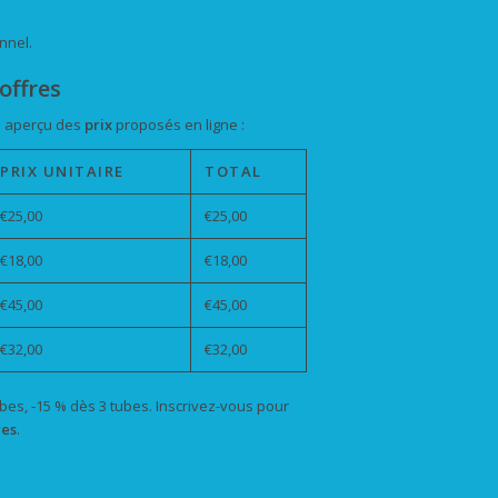
nnel.
offres
un aperçu des
prix
proposés en ligne :
PRIX UNITAIRE
TOTAL
€25,00
€25,00
€18,00
€18,00
€45,00
€45,00
€32,00
€32,00
ubes, -15 % dès 3 tubes. Inscrivez-vous pour
res
.