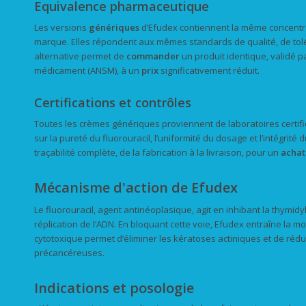
Equivalence pharmaceutique
Les versions
génériques
d’Efudex contiennent la même concentra
marque. Elles répondent aux mêmes standards de qualité, de tolér
alternative permet de
commander
un produit identique, validé p
médicament (ANSM), à un
prix
significativement réduit.
Certifications et contrôles
Toutes les crèmes génériques proviennent de laboratoires certifié
sur la pureté du fluorouracil, l’uniformité du dosage et l’intégrit
traçabilité complète, de la fabrication à la livraison, pour un
achat
Mécanisme d'action de Efudex
Le fluorouracil, agent antinéoplasique, agit en inhibant la thymid
réplication de l’ADN. En bloquant cette voie, Efudex entraîne la m
cytotoxique permet d’éliminer les kératoses actiniques et de rédu
précancéreuses.
Indications et posologie