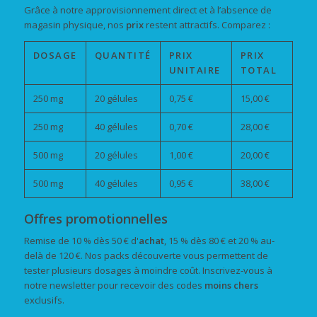
Grâce à notre approvisionnement direct et à l’absence de
magasin physique, nos
prix
restent attractifs. Comparez :
DOSAGE
QUANTITÉ
PRIX
PRIX
UNITAIRE
TOTAL
250 mg
20 gélules
0,75 €
15,00 €
250 mg
40 gélules
0,70 €
28,00 €
500 mg
20 gélules
1,00 €
20,00 €
500 mg
40 gélules
0,95 €
38,00 €
Offres promotionnelles
Remise de 10 % dès 50 € d'
achat
, 15 % dès 80 € et 20 % au-
delà de 120 €. Nos packs découverte vous permettent de
tester plusieurs dosages à moindre coût. Inscrivez-vous à
notre newsletter pour recevoir des codes
moins chers
exclusifs.