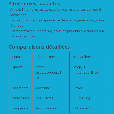
Alternatives courantes
Amoxicilline : large spectre, sujet aux résistances de type β-
lactamase.
Céfuroxime : céphalosporine de deuxième génération, action
étendue.
Clarithromycine : macrolide, pour les patients allergiques aux
bêta-lactamines.
Comparaisons détaillées
Critère
Céphalexine
Amoxicilline
Spectre
Staph,
Strep, H.
streptocoques, E.
influenzae, E. coli
coli
Résistance
Moyenne
Élevée
Posologies
250–500 mg
500 mg–1 g
Fréquence
2–4 prises/jour
2–3 prises/jour