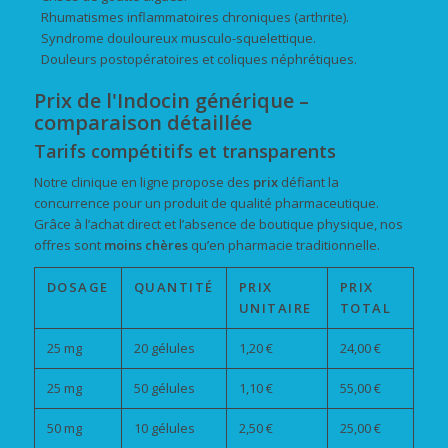
Rhumatismes inflammatoires chroniques (arthrite).
Syndrome douloureux musculo-squelettique.
Douleurs postopératoires et coliques néphrétiques.
Prix de l'Indocin générique –
comparaison détaillée
Tarifs compétitifs et transparents
Notre clinique en ligne propose des
prix
défiant la
concurrence pour un produit de qualité pharmaceutique.
Grâce à l’achat direct et l’absence de boutique physique, nos
offres sont
moins chères
qu’en pharmacie traditionnelle.
DOSAGE
QUANTITÉ
PRIX
PRIX
UNITAIRE
TOTAL
25 mg
20 gélules
1,20 €
24,00 €
25 mg
50 gélules
1,10 €
55,00 €
50 mg
10 gélules
2,50 €
25,00 €