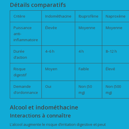
Détails comparatifs
Critère
Indométhacine
Ibuprofène
Naproxène
Puissance
Élevée
Moyenne
Moyenne
anti-
inflammatoire
Durée
4–6 h
4 h
8–12 h
d’action
Risque
Moyen
Faible
Élevé
digestif
Demande
Oui
Non (50
Non (500
d’ordonnance
mg)
mg)
Alcool et indométhacine
Interactions à connaître
L’alcool augmente le risque d’irritation digestive et peut