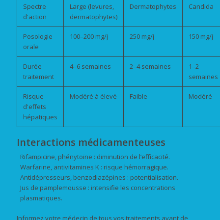
Spectre
Large (levures,
Dermatophytes
Candida
d'action
dermatophytes)
Posologie
100–200 mg/j
250 mg/j
150 mg/j
orale
Durée
4–6 semaines
2–4 semaines
1–2
traitement
semaines
Risque
Modéré à élevé
Faible
Modéré
d'effets
hépatiques
Interactions médicamenteuses
Rifampicine, phénytoïne : diminution de l’efficacité.
Warfarine, antivitamines K : risque hémorragique.
Antidépresseurs, benzodiazépines : potentialisation.
Jus de pamplemousse : intensifie les concentrations
plasmatiques.
Informez votre médecin de tous vos traitements avant de