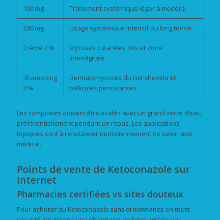
100 mg
Traitement systémique léger à modéré.
200 mg
Usage systémique intensif ou long terme.
Crème 2 %
Mycoses cutanées, plis et zone
interdigitale.
Shampoing
Dermatomycoses du cuir chevelu et
2 %
pellicules persistantes.
Les comprimés doivent être avalés avec un grand verre d’eau,
préférentiellement pendant un repas. Les applications
topiques sont à renouveler quotidiennement ou selon avis
médical.
Points de vente de Ketoconazole sur
Internet
Pharmacies certifiées vs sites douteux
Pour
acheter
du Ketoconazole
sans ordonnance
en toute
sécurité, privilégiez une pharmacie en ligne agréée par