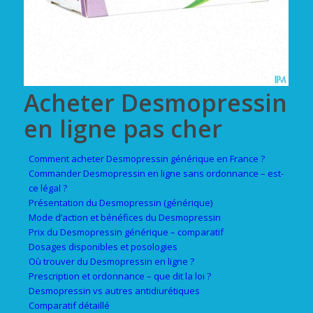
Acheter Desmopressin
en ligne pas cher
Comment acheter Desmopressin générique en France ?
Commander Desmopressin en ligne sans ordonnance – est-
ce légal ?
Présentation du Desmopressin (générique)
Mode d’action et bénéfices du Desmopressin
Prix du Desmopressin générique – comparatif
Dosages disponibles et posologies
Où trouver du Desmopressin en ligne ?
Prescription et ordonnance – que dit la loi ?
Desmopressin vs autres antidiurétiques
Comparatif détaillé