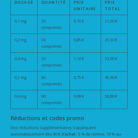
DOSAGE
QUANTITÉ
PRIX
PRIX
UNITAIRE
TOTAL
0,1 mg
30
0,70 €
21,00 €
comprimés
0,2 mg
30
0,85 €
25,50 €
comprimés
0,4 mg
30
1,10 €
33,00 €
comprimés
0,2 mg
60
0,75 €
45,00 €
comprimés
0,4 mg
60
0,98 €
58,80 €
comprimés
Réductions et codes promo
Des réductions supplémentaires s’appliquent
automatiquement dès 80 € d’
achat
: 5 % de remise, 10 % au-