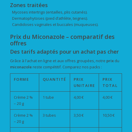
Zones traitées
Mycoses intertrigo (entailles, plis cutanés).
Dermatophytoses (pied d’athlète, teignes).
Candidoses vaginales et buccales (muqueuses).
Prix du Miconazole – comparatif des
offres
Des tarifs adaptés pour un achat pas cher
Grâce à l'achat en ligne et aux offres groupées, notre
prix
du
miconazole
reste compétitif. Comparez nos packs :
FORME
QUANTITÉ
PRIX
PRIX
UNITAIRE
TOTAL
Crème 2 %
1 tube
4,00 €
4,00 €
– 20 g
Crème 2 %
3 tubes
3,50 €
10,50 €
– 20 g