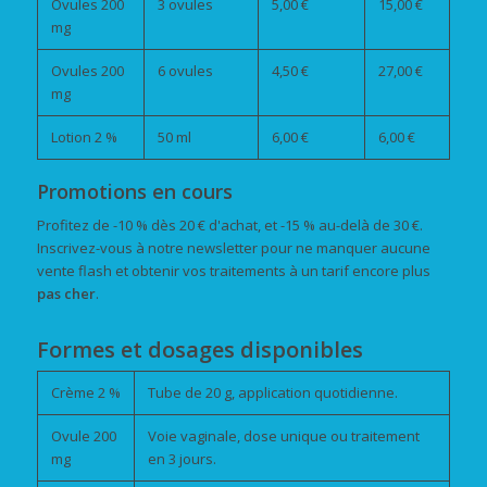
Ovules 200
3 ovules
5,00 €
15,00 €
mg
Ovules 200
6 ovules
4,50 €
27,00 €
mg
Lotion 2 %
50 ml
6,00 €
6,00 €
Promotions en cours
Profitez de -10 % dès 20 € d'achat, et -15 % au-delà de 30 €.
Inscrivez-vous à notre newsletter pour ne manquer aucune
vente flash et obtenir vos traitements à un tarif encore plus
pas cher
.
Formes et dosages disponibles
Crème 2 %
Tube de 20 g, application quotidienne.
Ovule 200
Voie vaginale, dose unique ou traitement
mg
en 3 jours.