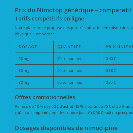
Prix du Nimotop générique – comparatif 
Tarifs compétitifs en ligne
Notre plateforme propose des prix très attractifs en raison du v
physique. Comparez :
DOSAGE
QUANTITÉ
PRIX UNITA
30 mg
30 comprimés
0,40 €
30 mg
60 comprimés
0,38 €
30 mg
90 comprimés
0,35 €
Offres promotionnelles
Remise de 10 % dès 50 € d’
achat
, 15 % à partir de 75 € et 20 % au
coût par comprimé peut descendre jusqu’à 0,30 €, soit un
prix pas
Dosages disponibles de nimodipine