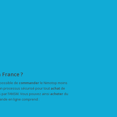
 France ?
 possible de
commander
le Nimotop moins
 un processus sécurisé pour tout
achat
de
s par l’ANSM. Vous pouvez ainsi
acheter
du
ande en ligne comprend :