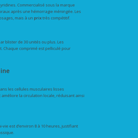
opyridines. Commercialisé sous la marque
ébraux après une hémorragie méningée. Les
osages, mais à un
prix
très compétitif.
 blister de 30 unités ou plus. Les
t. Chaque comprimé est pelliculé pour
pine
ns les cellules musculaires lisses
 améliore la circulation locale, réduisant ainsi
-vie est d’environ 8 à 10 heures, justifiant
assique.