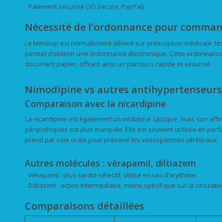
Paiement sécurisé (3D Secure, PayPal).
Nécessité de l'ordonnance pour comma
Le Nimotop est normalement délivré sur prescription médicale. No
permet d’obtenir une ordonnance électronique. Cette ordonnanc
document papier, offrant ainsi un parcours rapide et sécurisé.
Nimodipine vs autres antihypertenseurs
Comparaison avec la nicardipine
La nicardipine est également un inhibiteur calcique, mais son affi
périphériques est plus marquée. Elle est souvent utilisée en per
prend par voie orale pour prévenir les vasospasmes cérébraux.
Autres molécules : vérapamil, diltiazem
Vérapamil : plus cardio-sélectif, utilisé en cas d’arythmie.
Diltiazem : action intermédiaire, moins spécifique sur la circulati
Comparaisons détaillées