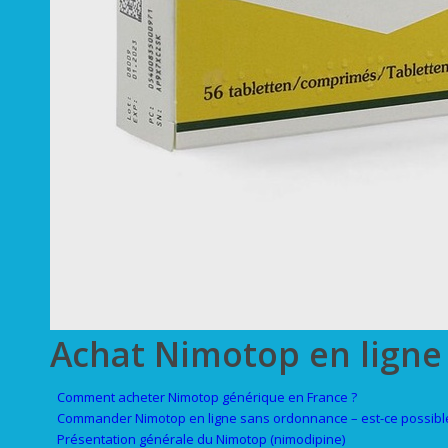
Achat Nimotop en ligne
Comment acheter Nimotop générique en France ?
Commander Nimotop en ligne sans ordonnance – est-ce possibl
Présentation générale du Nimotop (nimodipine)