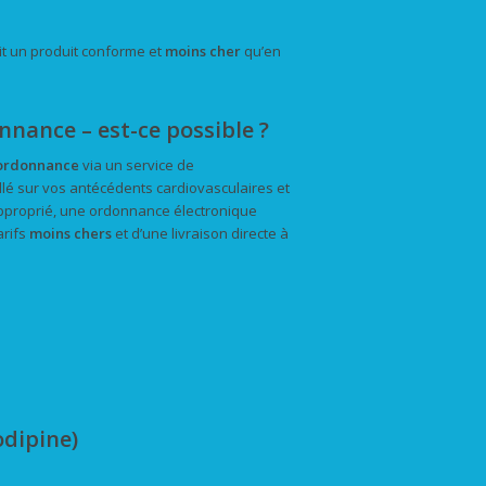
tit un produit conforme et
moins cher
qu’en
ance – est-ce possible ?
 ordonnance
via un service de
llé sur vos antécédents cardiovasculaires et
approprié, une ordonnance électronique
arifs
moins chers
et d’une livraison directe à
dipine)