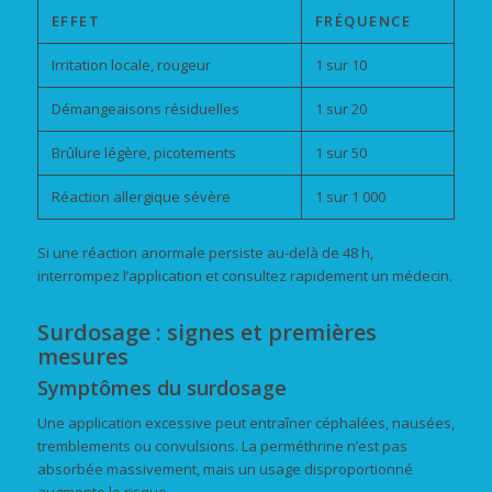
EFFET
FRÉQUENCE
Irritation locale, rougeur
1 sur 10
Démangeaisons résiduelles
1 sur 20
Brûlure légère, picotements
1 sur 50
Réaction allergique sévère
1 sur 1 000
Si une réaction anormale persiste au-delà de 48 h,
interrompez l’application et consultez rapidement un médecin.
Surdosage : signes et premières
mesures
Symptômes du surdosage
Une application excessive peut entraîner céphalées, nausées,
tremblements ou convulsions. La perméthrine n’est pas
absorbée massivement, mais un usage disproportionné
augmente le risque.