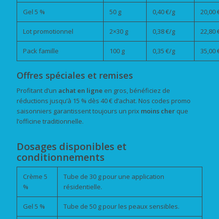
Gel 5 %
50 g
0,40 €/g
20,00 
Lot promotionnel
2×30 g
0,38 €/g
22,80 
Pack famille
100 g
0,35 €/g
35,00 
Offres spéciales et remises
Profitant d’un
achat en ligne
en gros, bénéficiez de
réductions jusqu’à 15 % dès 40 € d’achat. Nos codes promo
saisonniers garantissent toujours un prix
moins cher
que
l’officine traditionnelle.
Dosages disponibles et
conditionnements
Crème 5
Tube de 30 g pour une application
%
résidentielle.
Gel 5 %
Tube de 50 g pour les peaux sensibles.