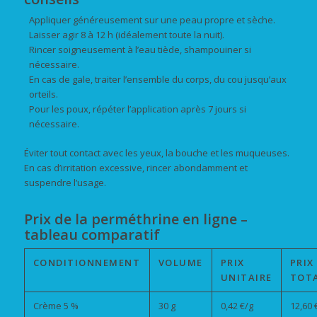
Appliquer généreusement sur une peau propre et sèche.
Laisser agir 8 à 12 h (idéalement toute la nuit).
Rincer soigneusement à l’eau tiède, shampouiner si
nécessaire.
En cas de gale, traiter l’ensemble du corps, du cou jusqu’aux
orteils.
Pour les poux, répéter l’application après 7 jours si
nécessaire.
Éviter tout contact avec les yeux, la bouche et les muqueuses.
En cas d’irritation excessive, rincer abondamment et
suspendre l’usage.
Prix de la perméthrine en ligne –
tableau comparatif
CONDITIONNEMENT
VOLUME
PRIX
PRIX
UNITAIRE
TOT
Crème 5 %
30 g
0,42 €/g
12,60 