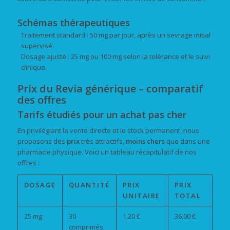
Schémas thérapeutiques
Traitement standard : 50 mg par jour, après un sevrage initial
supervisé.
Dosage ajusté : 25 mg ou 100 mg selon la tolérance et le suivi
clinique.
Prix du Revia générique – comparatif
des offres
Tarifs étudiés pour un achat pas cher
En privilégiant la vente directe et le stock permanent, nous
proposons des
prix
très attractifs,
moins chers
que dans une
pharmacie physique. Voici un tableau récapitulatif de nos
offres :
DOSAGE
QUANTITÉ
PRIX
PRIX
UNITAIRE
TOTAL
25 mg
30
1,20 €
36,00 €
comprimés