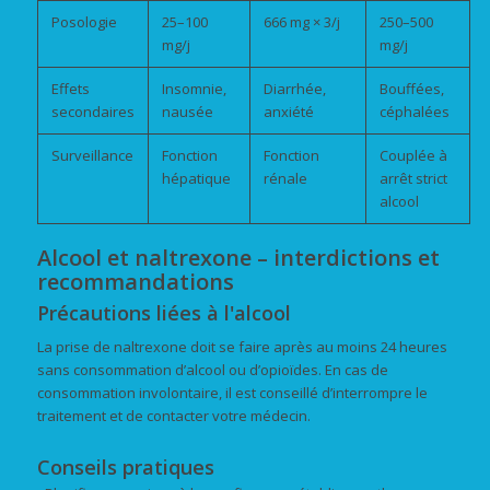
Posologie
25–100
666 mg × 3/j
250–500
mg/j
mg/j
Effets
Insomnie,
Diarrhée,
Bouffées,
secondaires
nausée
anxiété
céphalées
Surveillance
Fonction
Fonction
Couplée à
hépatique
rénale
arrêt strict
alcool
Alcool et naltrexone – interdictions et
recommandations
Précautions liées à l'alcool
La prise de naltrexone doit se faire après au moins 24 heures
sans consommation d’alcool ou d’opioïdes. En cas de
consommation involontaire, il est conseillé d’interrompre le
traitement et de contacter votre médecin.
Conseils pratiques