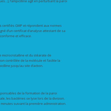
…), l’ampicilline agit en perturbant la paroi
es certifiés GMP et répondent aux normes
né d’un certificat d’analyse attestant de sa
 conforme et efficace.
microcristalline et du stéarate de
 contrôlée de la molécule et facilite la
icilline jusqu’au site d’action.
esponsables de la formation de la paroi
e, les bactéries se lyse lors de la division.
0 minutes suivant la première administration.