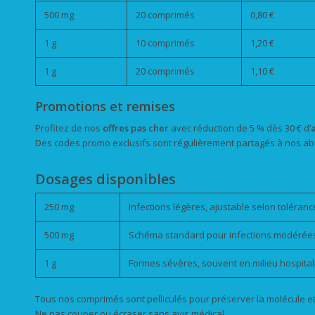
500 mg
20 comprimés
0,80 €
1 g
10 comprimés
1,20 €
1 g
20 comprimés
1,10 €
Promotions et remises
Profitez de nos
offres pas cher
avec réduction de 5 % dès 30 € d’
Des codes promo exclusifs sont régulièrement partagés à nos ab
Dosages disponibles
250 mg
Infections légères, ajustable selon toléranc
500 mg
Schéma standard pour infections modérée
1 g
Formes sévères, souvent en milieu hospitali
Tous nos comprimés sont pelliculés pour préserver la molécule et
Ne pas couper ou écraser sans avis médical.