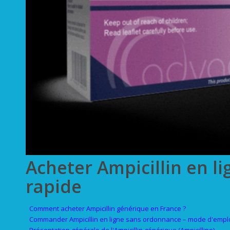
Acheter Ampicillin en li
rapide
Comment acheter Ampicillin générique en France ?
Commander Ampicillin en ligne sans ordonnance – mode d'emplo