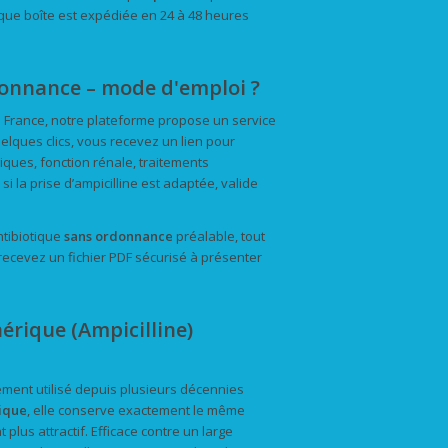
aque boîte est expédiée en 24 à 48 heures
onnance – mode d'emploi ?
en France, notre plateforme propose un service
elques clics, vous recevez un lien pour
iques, fonction rénale, traitements
i la prise d’ampicilline est adaptée, valide
ntibiotique
sans ordonnance
préalable, tout
ecevez un fichier PDF sécurisé à présenter
érique (Ampicilline)
rgement utilisé depuis plusieurs décennies
ique
, elle conserve exactement le même
plus attractif. Efficace contre un large