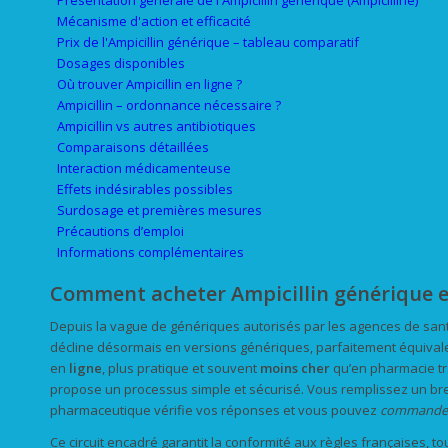
Présentation générale de l'Ampicillin générique (Ampicilline)
Mécanisme d'action et efficacité
Prix de l'Ampicillin générique – tableau comparatif
Dosages disponibles
Où trouver Ampicillin en ligne ?
Ampicillin – ordonnance nécessaire ?
Ampicillin vs autres antibiotiques
Comparaisons détaillées
Interaction médicamenteuse
Effets indésirables possibles
Surdosage et premières mesures
Précautions d’emploi
Informations complémentaires
Comment acheter Ampicillin générique e
Depuis la vague de génériques autorisés par les agences de santé 
décline désormais en versions génériques, parfaitement équival
en
ligne
, plus pratique et souvent
moins cher
qu’en pharmacie tra
propose un processus simple et sécurisé. Vous remplissez un bre
pharmaceutique vérifie vos réponses et vous pouvez
commande
Ce circuit encadré garantit la conformité aux règles françaises, to