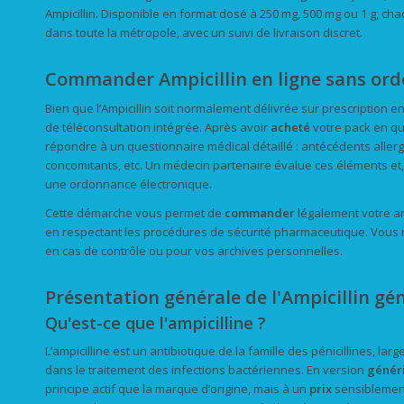
Ampicillin. Disponible en format dosé à 250 mg, 500 mg ou 1 g, ch
dans toute la métropole, avec un suivi de livraison discret.
Commander Ampicillin en ligne sans ord
Bien que l’Ampicillin soit normalement délivrée sur prescription 
de téléconsultation intégrée. Après avoir
acheté
votre pack en qu
répondre à un questionnaire médical détaillé : antécédents allerg
concomitants, etc. Un médecin partenaire évalue ces éléments et, s
une ordonnance électronique.
Cette démarche vous permet de
commander
légalement votre a
en respectant les procédures de sécurité pharmaceutique. Vous r
en cas de contrôle ou pour vos archives personnelles.
Présentation générale de l'Ampicillin gén
Qu'est-ce que l'ampicilline ?
L’ampicilline est un antibiotique de la famille des pénicillines, la
dans le traitement des infections bactériennes. En version
génér
principe actif que la marque d’origine, mais à un
prix
sensiblement 