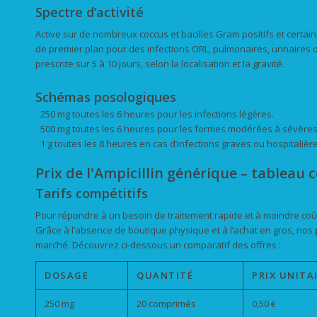
Spectre d’activité
Active sur de nombreux coccus et bacilles Gram positifs et certains
de premier plan pour des infections ORL, pulmonaires, urinaires ou
prescrite sur 5 à 10 jours, selon la localisation et la gravité.
Schémas posologiques
250 mg toutes les 6 heures pour les infections légères.
500 mg toutes les 6 heures pour les formes modérées à sévères
1 g toutes les 8 heures en cas d’infections graves ou hospitalièr
Prix de l'Ampicillin générique – tableau
Tarifs compétitifs
Pour répondre à un besoin de traitement rapide et à moindre coût
Grâce à l’absence de boutique physique et à l’achat en gros, nos
marché. Découvrez ci-dessous un comparatif des offres :
DOSAGE
QUANTITÉ
PRIX UNITA
250 mg
20 comprimés
0,50 €