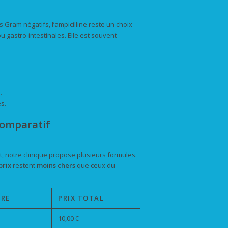
 Gram négatifs, l’ampicilline reste un choix
 gastro-intestinales. Elle est souvent
.
es.
 comparatif
, notre clinique propose plusieurs formules.
prix
restent
moins chers
que ceux du
IRE
PRIX TOTAL
10,00 €