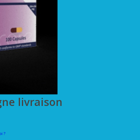
gne livraison
i ?