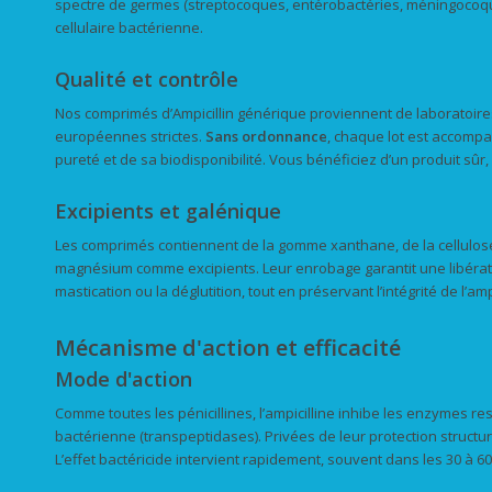
spectre de germes (streptocoques, entérobactéries, méningocoques
cellulaire bactérienne.
Qualité et contrôle
Nos comprimés d’Ampicillin générique proviennent de laboratoir
européennes strictes.
Sans ordonnance
, chaque lot est accompag
pureté et de sa biodisponibilité. Vous bénéficiez d’un produit sûr,
Excipients et galénique
Les comprimés contiennent de la gomme xanthane, de la cellulose 
magnésium comme excipients. Leur enrobage garantit une libération
mastication ou la déglutition, tout en préservant l’intégrité de l’amp
Mécanisme d'action et efficacité
Mode d'action
Comme toutes les pénicillines, l’ampicilline inhibe les enzymes r
bactérienne (transpeptidases). Privées de leur protection structural
L’effet bactéricide intervient rapidement, souvent dans les 30 à 6