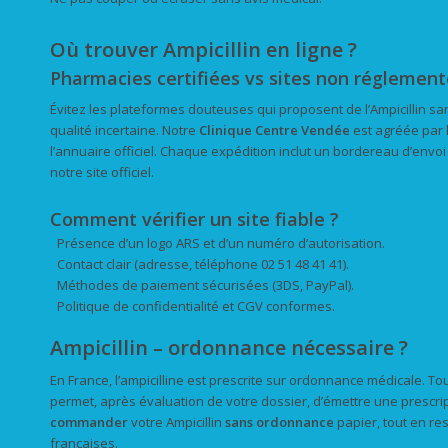
Où trouver Ampicillin en ligne ?
Pharmacies certifiées vs sites non réglement
Évitez les plateformes douteuses qui proposent de l’Ampicillin san
qualité incertaine. Notre
Clinique Centre Vendée
est agréée par 
l’annuaire officiel. Chaque expédition inclut un bordereau d’envoi
notre site officiel.
Comment vérifier un site fiable ?
Présence d’un logo ARS et d’un numéro d’autorisation.
Contact clair (adresse, téléphone 02 51 48 41 41).
Méthodes de paiement sécurisées (3DS, PayPal).
Politique de confidentialité et CGV conformes.
Ampicillin – ordonnance nécessaire ?
En France, l’ampicilline est prescrite sur ordonnance médicale. To
permet, après évaluation de votre dossier, d’émettre une prescri
commander
votre Ampicillin
sans ordonnance
papier, tout en re
françaises.