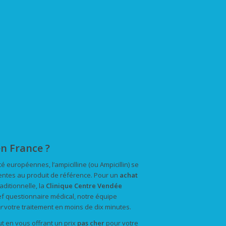
n France ?
européennes, l’ampicilline (ou Ampicillin) se
entes au produit de référence. Pour un
achat
ditionnelle, la
Clinique Centre Vendée
f questionnaire médical, notre équipe
r
votre traitement en moins de dix minutes.
ut en vous offrant un prix
pas cher
pour votre