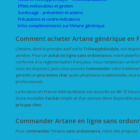
Effets indésirables et gestion
Surdosage – prévention et actions
Précautions et contre-indications
Infos complémentaires sur l’Artane générique
Comment acheter Artane générique en F
L’Artane, dont le principe actif est le
Trihexyphénidyle
, est dispo
années. Pour un
achat
en ligne
sans ordonnance
, notre platefo
conforme à la réglementation française. Vous remplissez un bref
vous en disposez, puis vous pouvez
commander
votre traitemen
garantit un
prix
moins cher
qu’en pharmacie traditionnelle, tout 
professionnel.
La livraison en France métropolitaine est assurée en 48–72 heure
d’une modalité d’
achat
simple et d’un service client disponible po
prix
pas cher
.
Commander Artane en ligne sans ordon
Pour
commander
l’Artane
sans ordonnance
, notre site propose :