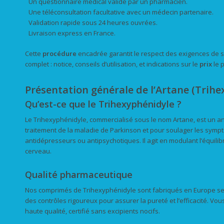
Un questionnaire médical validé par un pharmacien.
Une téléconsultation facultative avec un médecin partenaire.
Validation rapide sous 24 heures ouvrées.
Livraison express en France.
Cette
procédure
encadrée garantit le respect des exigences de 
complet : notice, conseils d’utilisation, et indications sur le
prix
le 
Présentation générale de l’Artane (Trihe
Qu’est-ce que le Trihexyphénidyle ?
Le Trihexyphénidyle, commercialisé sous le nom Artane, est un ant
traitement de la maladie de Parkinson et pour soulager les symp
antidépresseurs ou antipsychotiques. Il agit en modulant l’équilib
cerveau.
Qualité pharmaceutique
Nos comprimés de Trihexyphénidyle sont fabriqués en Europe se
des contrôles rigoureux pour assurer la pureté et l’efficacité. 
haute qualité, certifié sans excipients nocifs.