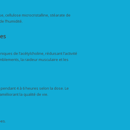
se, cellulose microcristalline, stéarate de
de l’humidité.
ues
ques de l’acétylcholine, réduisant l’activité
emblements, la raideur musculaire et les
e pendant 4 à 6 heures selon la dose. Le
éliorant la qualité de vie.
pes.