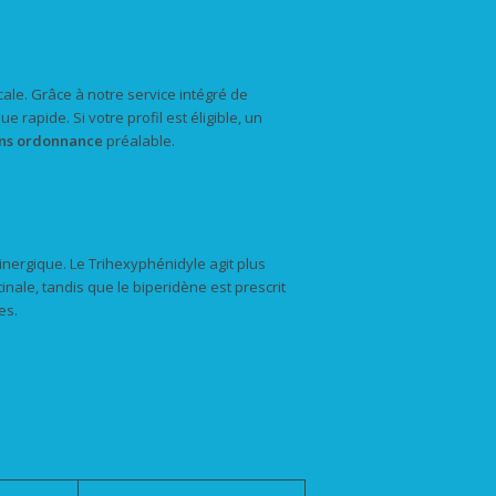
cale. Grâce à notre service intégré de
rapide. Si votre profil est éligible, un
ns ordonnance
préalable.
nergique. Le Trihexyphénidyle agit plus
nale, tandis que le biperidène est prescrit
es.