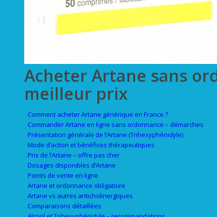
Acheter Artane sans o
meilleur prix
Comment acheter Artane générique en France ?
Commander Artane en ligne sans ordonnance – démarches
Présentation générale de l’Artane (Trihexyphénidyle)
Mode d’action et bénéfices thérapeutiques
Prix de l’Artane – offre pas cher
Dosages disponibles d’Artane
Points de vente en ligne
Artane et ordonnance obligatoire
Artane vs autres anticholinergiques
Comparaisons détaillées
Alcool et Trihexyphénidyle – recommandations