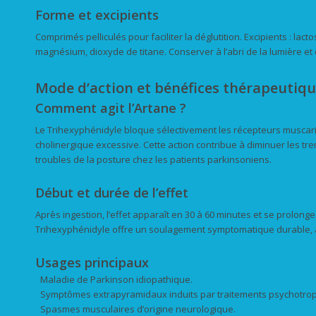
Forme et excipients
Comprimés pelliculés pour faciliter la déglutition. Excipients : lacto
magnésium, dioxyde de titane. Conserver à l’abri de la lumière et 
Mode d’action et bénéfices thérapeutiq
Comment agit l’Artane ?
Le Trihexyphénidyle bloque sélectivement les récepteurs muscarini
cholinergique excessive. Cette action contribue à diminuer les tr
troubles de la posture chez les patients parkinsoniens.
Début et durée de l’effet
Après ingestion, l’effet apparaît en 30 à 60 minutes et se prolong
Trihexyphénidyle offre un soulagement symptomatique durable, am
Usages principaux
Maladie de Parkinson idiopathique.
Symptômes extrapyramidaux induits par traitements psychotro
Spasmes musculaires d’origine neurologique.