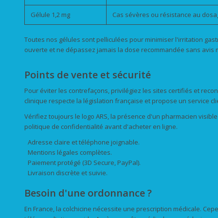
Gélule 1,2 mg
Cas sévères ou résistance au dosa
Toutes nos gélules sont pelliculées pour minimiser l'irritation gas
ouverte et ne dépassez jamais la dose recommandée sans avis m
Points de vente et sécurité
Pour éviter les contrefaçons, privilégiez les sites certifiés et re
clinique respecte la législation française et propose un service cl
Vérifiez toujours le logo ARS, la présence d'un pharmacien visible s
politique de confidentialité avant d'acheter en ligne.
Adresse claire et téléphone joignable.
Mentions légales complètes.
Paiement protégé (3D Secure, PayPal).
Livraison discrète et suivie.
Besoin d'une ordonnance ?
En France, la colchicine nécessite une prescription médicale. Ce