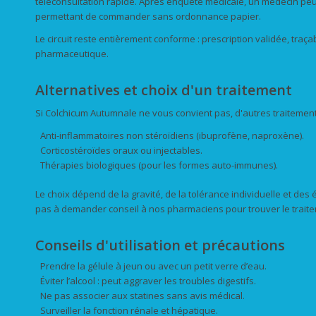
téléconsultation rapide. Après enquête médicale, un médecin peu
permettant de commander sans ordonnance papier.
Le circuit reste entièrement conforme : prescription validée, traç
pharmaceutique.
Alternatives et choix d'un traitement
Si Colchicum Autumnale ne vous convient pas, d'autres traitements
Anti-inflammatoires non stéroïdiens (ibuprofène, naproxène).
Corticostéroïdes oraux ou injectables.
Thérapies biologiques (pour les formes auto-immunes).
Le choix dépend de la gravité, de la tolérance individuelle et de
pas à demander conseil à nos pharmaciens pour trouver le traite
Conseils d'utilisation et précautions
Prendre la gélule à jeun ou avec un petit verre d’eau.
Éviter l’alcool : peut aggraver les troubles digestifs.
Ne pas associer aux statines sans avis médical.
Surveiller la fonction rénale et hépatique.