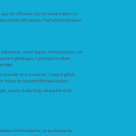
 que les officines, tout en restant dans un
écurisées (3D Secure, PayPal) et la livraison
d’automne, utilisé depuis l’Antiquité pour ses
dicament générique, il propose la même
s cher
.
es à avaler et à conserver. Chaque gélule
on à tous les besoins thérapeutiques.
ope, soumis à des tests de pureté et de
ellules inflammatoires, ce qui bloque la