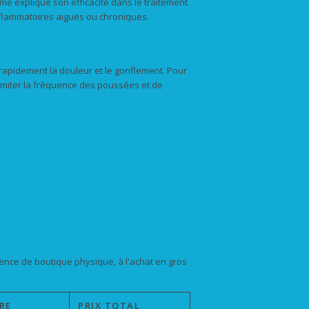
sme explique son efficacité dans le traitement
 inflammatoires aiguës ou chroniques.
 rapidement la douleur et le gonflement. Pour
limiter la fréquence des poussées et de
ence de boutique physique, à l'achat en gros
RE
PRIX TOTAL