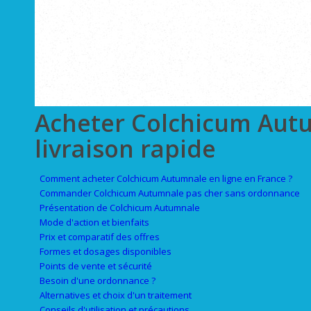
Acheter Colchicum Aut
livraison rapide
Comment acheter Colchicum Autumnale en ligne en France ?
Commander Colchicum Autumnale pas cher sans ordonnance
Présentation de Colchicum Autumnale
Mode d'action et bienfaits
Prix et comparatif des offres
Formes et dosages disponibles
Points de vente et sécurité
Besoin d'une ordonnance ?
Alternatives et choix d'un traitement
Conseils d'utilisation et précautions