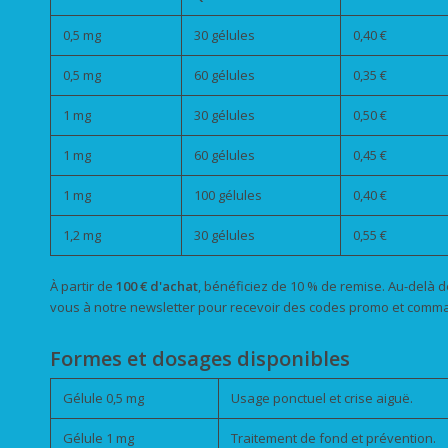
0,5 mg
30 gélules
0,40 €
0,5 mg
60 gélules
0,35 €
1 mg
30 gélules
0,50 €
1 mg
60 gélules
0,45 €
1 mg
100 gélules
0,40 €
1,2 mg
30 gélules
0,55 €
À partir de
100 € d'achat
, bénéficiez de 10 % de remise. Au-delà de 
vous à notre newsletter pour recevoir des codes promo et comm
Formes et dosages disponibles
Gélule 0,5 mg
Usage ponctuel et crise aiguë.
Gélule 1 mg
Traitement de fond et prévention.