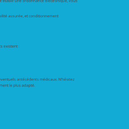
t établir une ordonnance électronique, vous
abilité assurée, et conditionnement
 existent :
s éventuels antécédents médicaux. N’hésitez
ment le plus adapté.