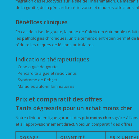
migration des leucocytes sur le site de l'inflammation. Ce mécani
de la goutte, de la péricardite récidivante et d'autres affections
Bénéfices cliniques
En cas de crise de goutte, la prise de Colchicum Autumnale réduit
les pathologies chroniques, un traitement d'entretien permet de 
réduire les risques de lésions articulaires.
Indications thérapeutiques
Crise aiguë de goutte.
Péricardite aiguë et récidivante.
Syndrome de Behçet.
Maladies auto-inflammatoires.
Prix et comparatif des offres
Tarifs dégressifs pour un achat moins cher
Notre clinique en ligne garantit des prix
moins chers
grâce à l'abs
et à l'approvisionnement direct. Voici un comparatif des offres :
DOSAGE
QUANTITÉ
PRIX UNITAI