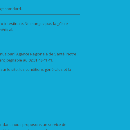
ge standard.
tro-intestinale. Ne mangez pas la gélule
édical.
connus par l'Agence Régionale de Santé. Notre
ient joignable au
02 51 48 41 41
.
ur le site, les conditions générales et la
pendant, nous proposons un service de