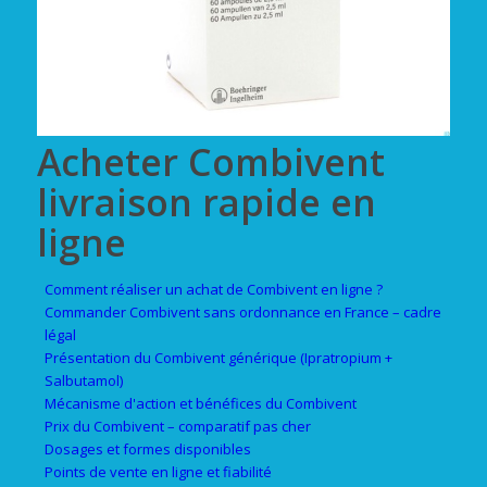
Acheter Combivent
livraison rapide en
ligne
Comment réaliser un achat de Combivent en ligne ?
Commander Combivent sans ordonnance en France – cadre
légal
Présentation du Combivent générique (Ipratropium +
Salbutamol)
Mécanisme d'action et bénéfices du Combivent
Prix du Combivent – comparatif pas cher
Dosages et formes disponibles
Points de vente en ligne et fiabilité