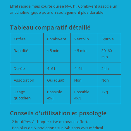
Effet rapide mais courte durée (4–6 h). Combivent associe un
anticholinergique pour un soulagement plus durable.
Tableau comparatif détaillé
Critère
Combivent
Ventolin
Spiriva
Rapidité
≤ 5 min
≤ 5 min
30–60
min
Durée
4–6 h
4–6 h
24 h
Association
Oui (dual)
Non
Non
Usage
Possible
Possible
1x/j
quotidien
4x/j
4x/j
Conseils d'utilisation et posologie
2 bouffées à chaque crise ou avant l’effort.
Pas plus de 6 inhalations sur 24h sans avis médical.