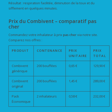
Résultat : respiration facilitée, diminution de la toux et du
sifflement en quelques minutes.
Prix du Combivent – comparatif pas
cher
Commandez votre inhalateur à prix
pas cher
via notre site.
Comparez nos offres :
PRODUIT
CONTENANCE
PRIX
PRIX
UNITAIRE
TOTAL
Combivent
200 bouffées
0,65 €
129,90 €
générique
Combivent
200 bouffées
1,45 €
289,00 €
original
Pack
2 inhalateurs
0,58 €
232,00 €
Économique