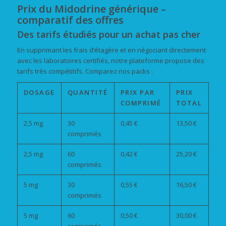
Prix du Midodrine générique –
comparatif des offres
Des tarifs étudiés pour un achat pas cher
En supprimant les frais d’étagère et en négociant directement
avec les laboratoires certifiés, notre plateforme propose des
tarifs très compétitifs. Comparez nos packs :
DOSAGE
QUANTITÉ
PRIX PAR
PRIX
COMPRIMÉ
TOTAL
2,5 mg
30
0,45 €
13,50 €
comprimés
2,5 mg
60
0,42 €
25,20 €
comprimés
5 mg
30
0,55 €
16,50 €
comprimés
5 mg
60
0,50 €
30,00 €
comprimés