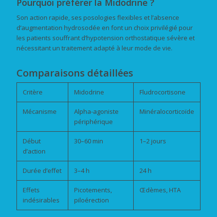
Pourquoi préférer la Midodrine ?
Son action rapide, ses posologies flexibles et l’absence
d’augmentation hydrosodée en font un choix privilégié pour
les patients souffrant d’hypotension orthostatique sévère et
nécessitant un traitement adapté à leur mode de vie.
Comparaisons détaillées
Critère
Midodrine
Fludrocortisone
Mécanisme
Alpha-agoniste
Minéralocorticoïde
périphérique
Début
30–60 min
1–2 jours
d’action
Durée d’effet
3–4 h
24 h
Effets
Picotements,
Œdèmes, HTA
indésirables
piloérection