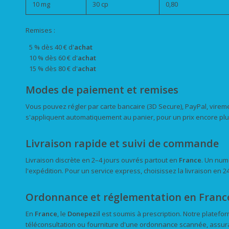
10 mg
30 cp
0,80
Remises :
5 % dès 40 € d'
achat
10 % dès 60 € d'
achat
15 % dès 80 € d'
achat
Modes de paiement et remises
Vous pouvez régler par carte bancaire (3D Secure), PayPal, vire
s'appliquent automatiquement au panier, pour un prix encore pl
Livraison rapide et suivi de commande
Livraison discrète en 2–4 jours ouvrés partout en
France
. Un num
l'expédition. Pour un service express, choisissez la livraison en 24
Ordonnance et réglementation en Franc
En
France
, le
Donepezil
est soumis à prescription. Notre platefor
téléconsultation ou fourniture d'une ordonnance scannée, assura