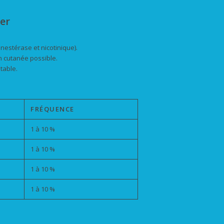
er
inestérase et nicotinique).
on cutanée possible.
table.
FRÉQUENCE
1 à 10 %
1 à 10 %
1 à 10 %
1 à 10 %