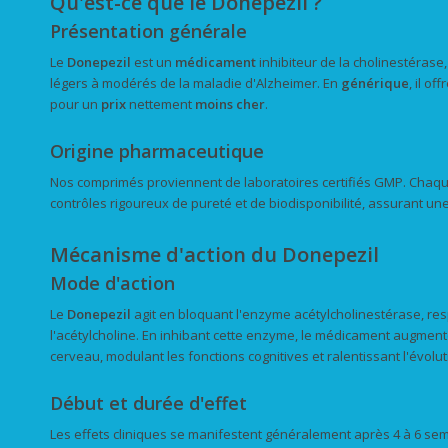
Qu'est-ce que le Donepezil ?
Présentation générale
Le
Donepezil
est un
médicament
inhibiteur de la cholinestérase,
légers à modérés de la maladie d'Alzheimer. En
générique
, il o
pour un
prix
nettement
moins cher
.
Origine pharmaceutique
Nos comprimés proviennent de laboratoires certifiés GMP. Chaqu
contrôles rigoureux de pureté et de biodisponibilité, assurant 
Mécanisme d'action du Donepezil
Mode d'action
Le
Donepezil
agit en bloquant l'enzyme acétylcholinestérase, re
l'acétylcholine. En inhibant cette enzyme, le médicament augmente
cerveau, modulant les fonctions cognitives et ralentissant l'évol
Début et durée d'effet
Les effets cliniques se manifestent généralement après 4 à 6 sem