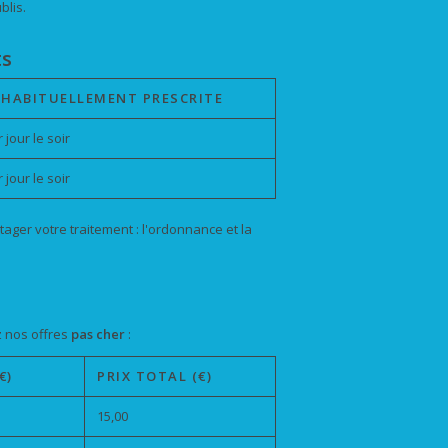
blis.
ts
 HABITUELLEMENT PRESCRITE
jour le soir
jour le soir
rtager votre traitement : l'ordonnance et la
z nos offres
pas cher
:
€)
PRIX TOTAL (€)
15,00