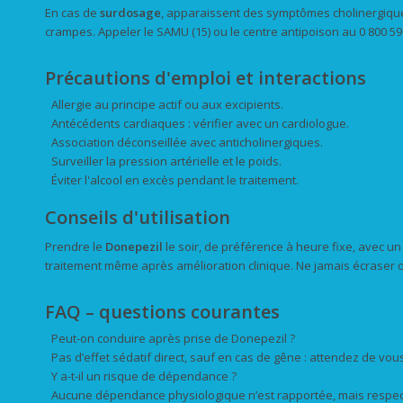
En cas de
surdosage
, apparaissent des symptômes cholinergique
crampes. Appeler le SAMU (15) ou le centre antipoison au 0 800 5
Précautions d'emploi et interactions
Allergie au principe actif ou aux excipients.
Antécédents cardiaques : vérifier avec un cardiologue.
Association déconseillée avec anticholinergiques.
Surveiller la pression artérielle et le poids.
Éviter l'alcool en excès pendant le traitement.
Conseils d'utilisation
Prendre le
Donepezil
le soir, de préférence à heure fixe, avec u
traitement même après amélioration clinique. Ne jamais écraser ou
FAQ – questions courantes
Peut-on conduire après prise de Donepezil ?
Pas d’effet sédatif direct, sauf en cas de gêne : attendez de vou
Y a-t-il un risque de dépendance ?
Aucune dépendance physiologique n’est rapportée, mais respect