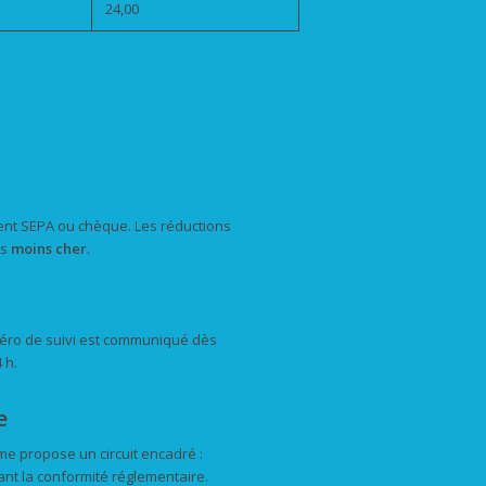
24,00
ment SEPA ou chèque. Les réductions
us
moins cher
.
éro de suivi est communiqué dès
 h.
e
me propose un circuit encadré :
nt la conformité réglementaire.