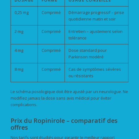
DOSAGE
FORME
USAGE CONSEILLÉ
0,25 mg
Comprimé
Démarrage progressif – prise
quotidienne matin et soir
2 mg
Comprimé
Entretien – ajustement selon
tolérance
4 mg
Comprimé
Dose standard pour
Parkinson modéré
8 mg
Comprimé
Cas de symptômes sévères
ou résistants
Le schéma posologique doit être ajusté par un neurologue. Ne
modifiez jamais la dose sans avis médical pour éviter
complications.
Prix du Ropinirole – comparatif des
offres
Nos tarifs sont étudiés pour garantir le meilleur rapport