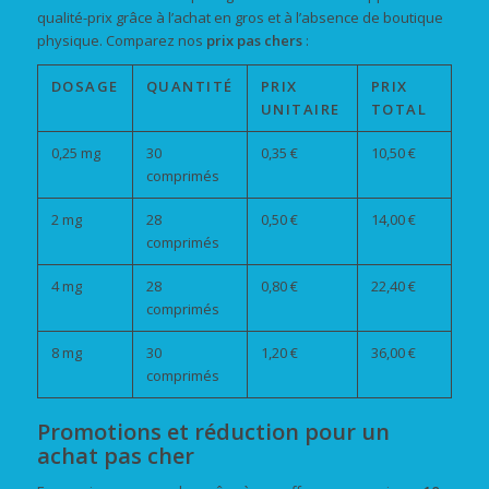
qualité-prix grâce à l’achat en gros et à l’absence de boutique
physique. Comparez nos
prix
pas chers
:
DOSAGE
QUANTITÉ
PRIX
PRIX
UNITAIRE
TOTAL
0,25 mg
30
0,35 €
10,50 €
comprimés
2 mg
28
0,50 €
14,00 €
comprimés
4 mg
28
0,80 €
22,40 €
comprimés
8 mg
30
1,20 €
36,00 €
comprimés
Promotions et réduction pour un
achat pas cher