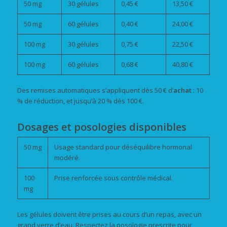
50 mg
30 gélules
0,45 €
13,50 €
50 mg
60 gélules
0,40 €
24,00 €
100 mg
30 gélules
0,75 €
22,50 €
100 mg
60 gélules
0,68 €
40,80 €
Des remises automatiques s’appliquent dès 50 € d’
achat
: 10
% de réduction, et jusqu’à 20 % dès 100 €.
Dosages et posologies disponibles
50 mg
Usage standard pour déséquilibre hormonal
modéré.
100
Prise renforcée sous contrôle médical.
mg
Les gélules doivent être prises au cours d’un repas, avec un
grand verre d’eau. Respectez la posologie prescrite pour