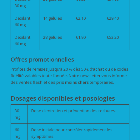
30 mg
Dexilant
14 gélules
€2.10
€29.40
60 mg
Dexilant
28 gélules
€1.90
€53.20
60 mg
Offres promotionnelles
Profitez de remises jusqu’à 20 % dès 50 € d’
achat
ou de codes
fidélité valables toute l’année. Notre newsletter vous informe
des ventes flash et des
prix
moins chers
temporaires.
Dosages disponibles et posologies
30
Dose d’entretien et prévention des rechutes.
mg
60
Dose initiale pour contrôler rapidement les
mg
symptômes.