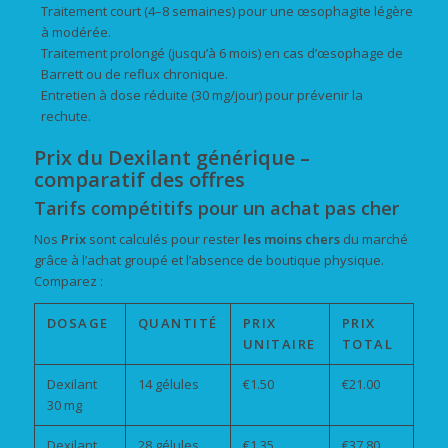
Traitement court (4–8 semaines) pour une œsophagite légère
à modérée.
Traitement prolongé (jusqu’à 6 mois) en cas d’œsophage de
Barrett ou de reflux chronique.
Entretien à dose réduite (30 mg/jour) pour prévenir la
rechute.
Prix du Dexilant générique –
comparatif des offres
Tarifs compétitifs pour un achat pas cher
Nos
Prix
sont calculés pour rester
les moins chers
du marché
grâce à l’achat groupé et l’absence de boutique physique.
Comparez :
DOSAGE
QUANTITÉ
PRIX
PRIX
UNITAIRE
TOTAL
Dexilant
14 gélules
€1.50
€21.00
30 mg
Dexilant
28 gélules
€1.35
€37.80