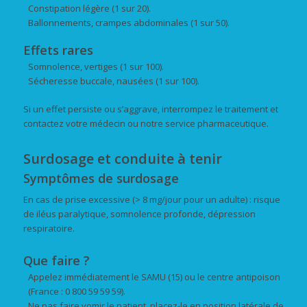
Constipation légère (1 sur 20).
Ballonnements, crampes abdominales (1 sur 50).
Effets rares
Somnolence, vertiges (1 sur 100).
Sécheresse buccale, nausées (1 sur 100).
Si un effet persiste ou s’aggrave, interrompez le traitement et
contactez votre médecin ou notre service pharmaceutique.
Surdosage et conduite à tenir
Symptômes de surdosage
En cas de prise excessive (> 8 mg/jour pour un adulte) : risque
de iléus paralytique, somnolence profonde, dépression
respiratoire.
Que faire ?
Appelez immédiatement le SAMU (15) ou le centre antipoison
(France : 0 800 59 59 59).
Ne pas faire vomir le patient, placez-le en position latérale de