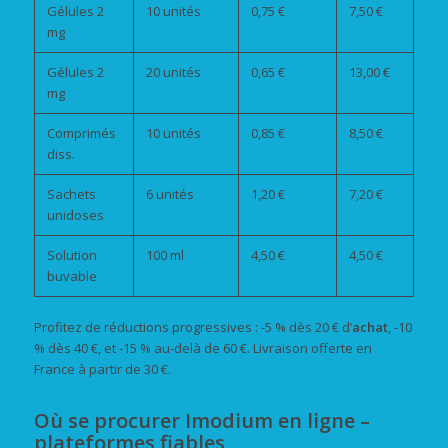
Gélules 2
10 unités
0,75 €
7,50 €
mg
Gélules 2
20 unités
0,65 €
13,00 €
mg
Comprimés
10 unités
0,85 €
8,50 €
diss.
Sachets
6 unités
1,20 €
7,20 €
unidoses
Solution
100 ml
4,50 €
4,50 €
buvable
Profitez de réductions progressives : -5 % dès 20 € d’
achat
, -10
% dès 40 €, et -15 % au-delà de 60 €. Livraison offerte en
France à partir de 30 €.
Où se procurer Imodium en ligne –
plateformes fiables