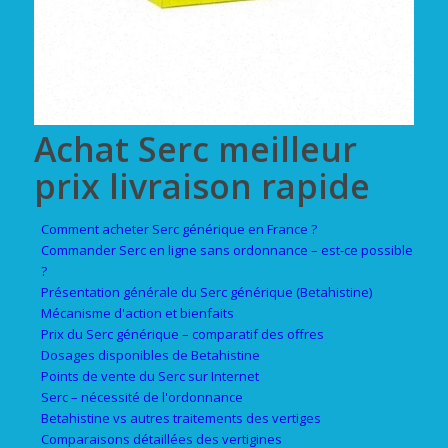
Achat Serc meilleur
prix livraison rapide
Comment acheter Serc générique en France ?
Commander Serc en ligne sans ordonnance – est-ce possible
?
Présentation générale du Serc générique (Betahistine)
Mécanisme d'action et bienfaits
Prix du Serc générique – comparatif des offres
Dosages disponibles de Betahistine
Points de vente du Serc sur Internet
Serc – nécessité de l'ordonnance
Betahistine vs autres traitements des vertiges
Comparaisons détaillées des vertigines