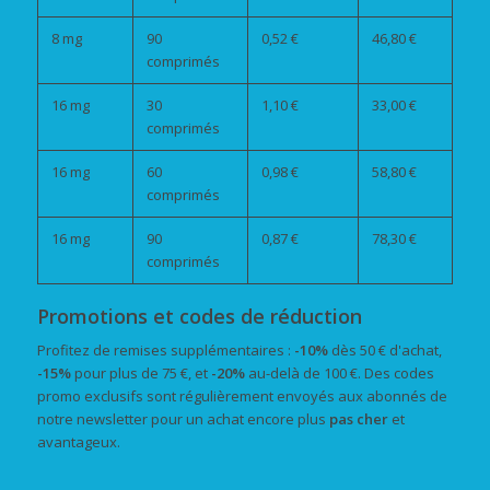
8 mg
90
0,52 €
46,80 €
comprimés
16 mg
30
1,10 €
33,00 €
comprimés
16 mg
60
0,98 €
58,80 €
comprimés
16 mg
90
0,87 €
78,30 €
comprimés
Promotions et codes de réduction
Profitez de remises supplémentaires :
-10%
dès 50 € d'achat,
-15%
pour plus de 75 €, et
-20%
au-delà de 100 €. Des codes
promo exclusifs sont régulièrement envoyés aux abonnés de
notre newsletter pour un achat encore plus
pas cher
et
avantageux.