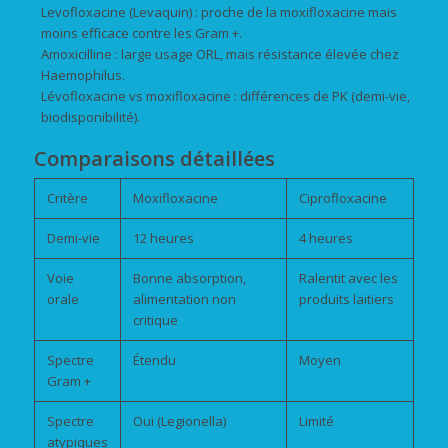
Levofloxacine (Levaquin) : proche de la moxifloxacine mais
moins efficace contre les Gram +.
Amoxicilline : large usage ORL, mais résistance élevée chez
Haemophilus.
Lévofloxacine vs moxifloxacine : différences de PK (demi-vie,
biodisponibilité).
Comparaisons détaillées
Critère
Moxifloxacine
Ciprofloxacine
Demi-vie
12 heures
4 heures
Voie
Bonne absorption,
Ralentit avec les
orale
alimentation non
produits laitiers
critique
Spectre
Étendu
Moyen
Gram +
Spectre
Oui (Legionella)
Limité
atypiques