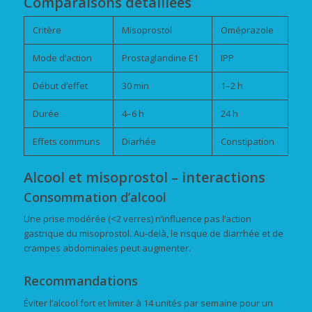
Comparaisons détaillées
Critère
Misoprostol
Oméprazole
Mode d’action
Prostaglandine E1
IPP
Début d’effet
30 min
1–2 h
Durée
4–6 h
24 h
Effets communs
Diarhée
Constipation
Alcool et misoprostol – interactions
Consommation d’alcool
Une prise modérée (<2 verres) n’influence pas l’action
gastrique du misoprostol. Au-delà, le risque de diarrhée et de
crampes abdominales peut augmenter.
Recommandations
Éviter l’alcool fort et limiter à 14 unités par semaine pour un