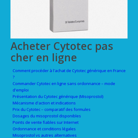
Acheter Cytotec pas
cher en ligne
Comment procéder à l'achat de Cytotec générique en France
?
Commander Cytotec en ligne sans ordonnance – mode
d'emploi
Présentation du Cytotec générique (Misoprostol)
Mécanisme d'action et indications
Prix du Cytotec – comparatif des formules
Dosages du misoprostol disponibles
Points de vente fiables sur Internet
Ordonnance et conditions légales
Misoprostol vs autres alternatives