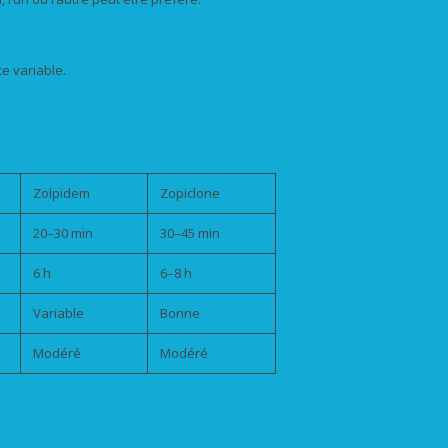
e variable.
Zolpidem
Zopiclone
20–30 min
30–45 min
6 h
6–8 h
Variable
Bonne
Modéré
Modéré