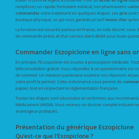
traiter l’insomnie légère à modérée. Pour un
achat en ligne
depuis
remplissez un rapide formulaire médical, nos pharmaciens vali
commander
votre traitement en quelques étapes. Les
prix
sont r
boutique physique, ce qui vous garantit un tarif
moins cher
qu’en 
La livraison est assurée partout en France, en colis discret, sous 
de commande précis et d’un service client dédié pour toute ques
Commander Eszopiclone en ligne sans or
En principe, l’Eszopiclone est soumis à prescription médicale. Tou
téléconsultation gratuit. Vous répondez à un questionnaire sur vo
de sommeil. Un médecin partenaire examine vos réponses et peu
votre profil le permet. Cette ordonnance vous permet de
comman
papier, tout en respectant la réglementation française.
Toutes les étapes sont sécurisées et conformes aux recommandat
Médicament (ANSM). Vous recevez un dossier complet incluant notic
avantageux pratiqués.
Présentation du générique Eszopiclone
Qu’est-ce que l’Eszopiclone ?