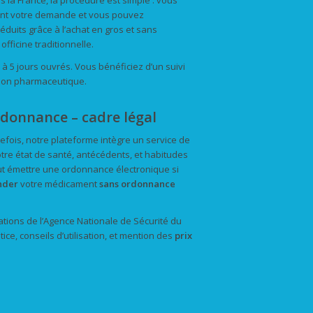
 la France, la procédure est simple : vous
dent votre demande et vous pouvez
éduits grâce à l’achat en gros et sans
officine traditionnelle.
3 à 5 jours ouvrés. Vous bénéficiez d’un suivi
tion pharmaceutique.
donnance – cadre légal
tefois, notre plateforme intègre un service de
tre état de santé, antécédents, et habitudes
t émettre une ordonnance électronique si
der
votre médicament
sans ordonnance
ions de l’Agence Nationale de Sécurité du
e, conseils d’utilisation, et mention des
prix