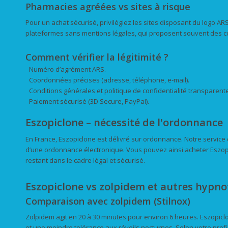
Pharmacies agréées vs sites à risque
Pour un achat sécurisé, privilégiez les sites disposant du logo AR
plateformes sans mentions légales, qui proposent souvent des 
Comment vérifier la légitimité ?
Numéro d’agrément ARS.
Coordonnées précises (adresse, téléphone, e-mail).
Conditions générales et politique de confidentialité transparent
Paiement sécurisé (3D Secure, PayPal).
Eszopiclone – nécessité de l'ordonnance
En France, Eszopiclone est délivré sur ordonnance. Notre service 
d’une ordonnance électronique. Vous pouvez ainsi acheter Eszo
restant dans le cadre légal et sécurisé.
Eszopiclone vs zolpidem et autres hypno
Comparaison avec zolpidem (Stilnox)
Zolpidem agit en 20 à 30 minutes pour environ 6 heures. Eszopiclo
et une moindre tolérance aux réveils nocturnes. Selon votre profil,