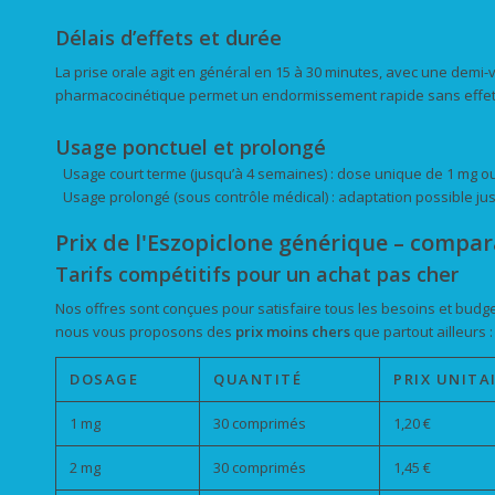
Délais d’effets et durée
La prise orale agit en général en 15 à 30 minutes, avec une demi
pharmacocinétique permet un endormissement rapide sans effet r
Usage ponctuel et prolongé
Usage court terme (jusqu’à 4 semaines) : dose unique de 1 mg ou 
Usage prolongé (sous contrôle médical) : adaptation possible jus
Prix de l'Eszopiclone générique – compar
Tarifs compétitifs pour un achat pas cher
Nos offres sont conçues pour satisfaire tous les besoins et budget
nous vous proposons des
prix moins chers
que partout ailleurs :
DOSAGE
QUANTITÉ
PRIX UNITA
1 mg
30 comprimés
1,20 €
2 mg
30 comprimés
1,45 €