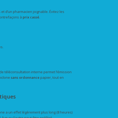
S et d’un pharmacien joignable. Évitez les
contrefaçons à
prix cassé
.
es.
de téléconsultation interne permet l’émission
piclone
sans ordonnance
papier, tout en
tiques
ne a un effet légèrement plus long (8 heures)
 l’un ou l’autre peut être préféré.