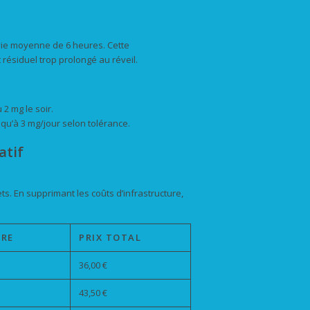
-vie moyenne de 6 heures. Cette
ésiduel trop prolongé au réveil.
2 mg le soir.
qu’à 3 mg/jour selon tolérance.
atif
s. En supprimant les coûts d’infrastructure,
IRE
PRIX TOTAL
36,00 €
43,50 €