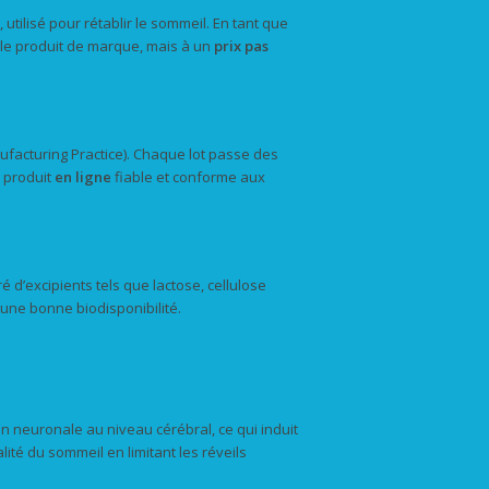
utilisé pour rétablir le sommeil. En tant que
e le produit de marque, mais à un
prix pas
acturing Practice). Chaque lot passe des
n produit
en ligne
fiable et conforme aux
d’excipients tels que lactose, cellulose
 une bonne biodisponibilité.
ion neuronale au niveau cérébral, ce qui induit
ité du sommeil en limitant les réveils