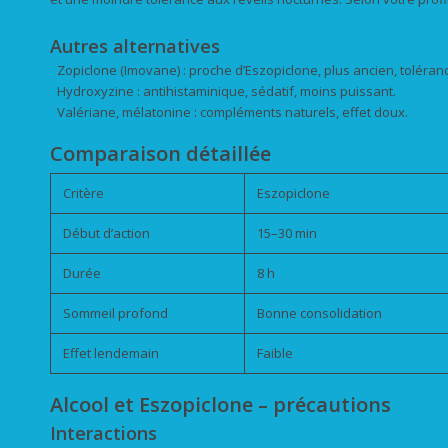
Autres alternatives
Zopiclone (Imovane) : proche d’Eszopiclone, plus ancien, toléranc
Hydroxyzine : antihistaminique, sédatif, moins puissant.
Valériane, mélatonine : compléments naturels, effet doux.
Comparaison détaillée
Critère
Eszopiclone
Début d’action
15–30 min
Durée
8 h
Sommeil profond
Bonne consolidation
Effet lendemain
Faible
Alcool et Eszopiclone – précautions
Interactions