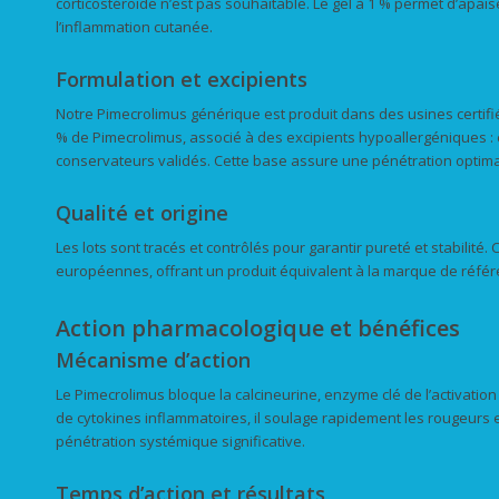
corticostéroïde n’est pas souhaitable. Le gel à 1 % permet d’apai
l’inflammation cutanée.
Formulation et excipients
Notre Pimecrolimus générique est produit dans des usines certifi
% de Pimecrolimus, associé à des excipients hypoallergéniques : 
conservateurs validés. Cette base assure une pénétration optima
Qualité et origine
Les lots sont tracés et contrôlés pour garantir pureté et stabilit
européennes, offrant un produit équivalent à la marque de référ
Action pharmacologique et bénéfices
Mécanisme d’action
Le Pimecrolimus bloque la calcineurine, enzyme clé de l’activation
de cytokines inflammatoires, il soulage rapidement les rougeurs e
pénétration systémique significative.
Temps d’action et résultats