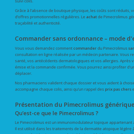
suivi colis.
Grâce à l’absence de boutique physique, les coûts sont réduits, 
d’offres promotionnelles régulières. Le
achat
de Pimecrolimus gén
traçabilité et authenticité.
Commander sans ordonnance – mode d'
Vous vous demandez comment
commander
du Pimecrolimus
sa
consultation en ligne réalisée par un médecin partenaire. Vous r
santé, vos antécédents dermatologiques et vos allergies. Après 
émise et la commande confirmée. Vous pourrez ainsi profiter d'u
déplacer.
Nos pharmaciens valident chaque dossier et vous aident à choisir 
accompagne chaque colis, ainsi qu’un rappel des
prix
pas chers
e
Présentation du Pimecrolimus génériqu
Qu’est-ce que le Pimecrolimus ?
Le Pimecrolimus est un immunomodulateur topique appartenant à l
Il est utilisé dans les traitements de la dermatite atopique légère