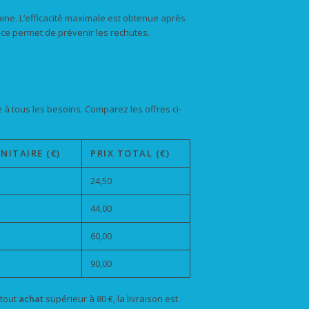
ne. L’efficacité maximale est obtenue après
nce permet de prévenir les rechutes.
à tous les besoins. Comparez les offres ci-
NITAIRE (€)
PRIX TOTAL (€)
24,50
44,00
60,00
90,00
 tout
achat
supérieur à 80 €, la livraison est