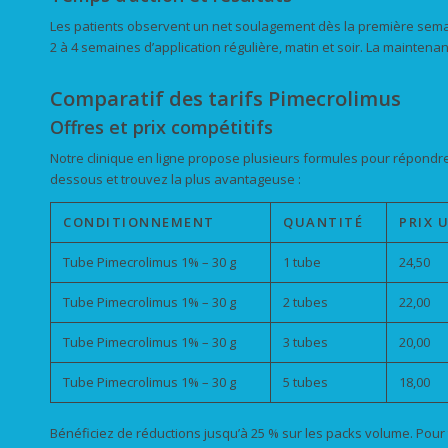
Les patients observent un net soulagement dès la première semai
2 à 4 semaines d’application régulière, matin et soir. La maintena
Comparatif des tarifs Pimecrolimus
Offres et prix compétitifs
Notre clinique en ligne propose plusieurs formules pour répondre 
dessous et trouvez la plus avantageuse :
CONDITIONNEMENT
QUANTITÉ
PRIX U
Tube Pimecrolimus 1% – 30 g
1 tube
24,50
Tube Pimecrolimus 1% – 30 g
2 tubes
22,00
Tube Pimecrolimus 1% – 30 g
3 tubes
20,00
Tube Pimecrolimus 1% – 30 g
5 tubes
18,00
Bénéficiez de réductions jusqu’à 25 % sur les packs volume. Pour