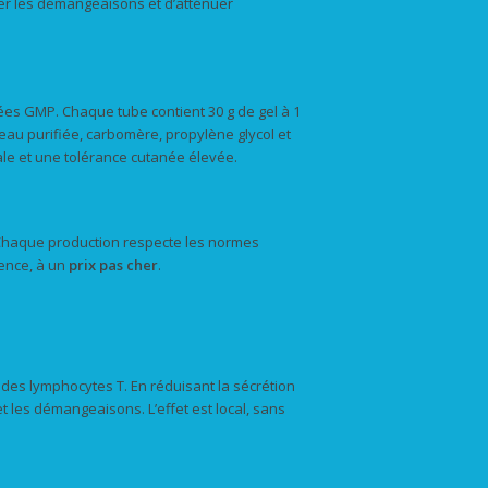
ser les démangeaisons et d’atténuer
ées GMP. Chaque tube contient 30 g de gel à 1
eau purifiée, carbomère, propylène glycol et
le et une tolérance cutanée élevée.
é. Chaque production respecte les normes
ence, à un
prix
pas cher
.
 des lymphocytes T. En réduisant la sécrétion
t les démangeaisons. L’effet est local, sans