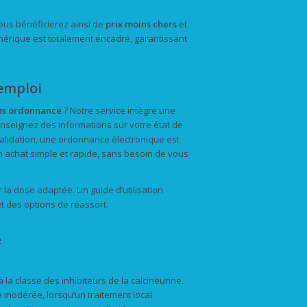
vous bénéficierez ainsi de
prix
moins chers
et
érique est totalement encadré, garantissant
emploi
ns ordonnance
? Notre service intègre une
enseignez des informations sur votre état de
validation, une ordonnance électronique est
n achat simple et rapide, sans besoin de vous
la dose adaptée. Un guide d’utilisation
t des options de réassort.
e
a classe des inhibiteurs de la calcineurine.
 à modérée, lorsqu’un traitement local