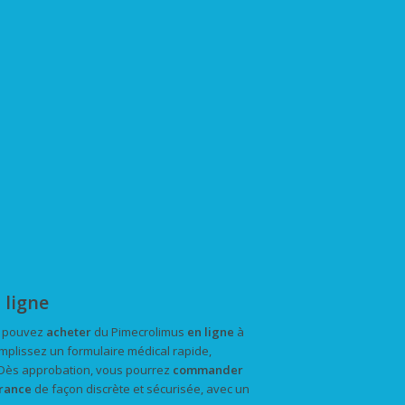
 ligne
us pouvez
acheter
du Pimecrolimus
en ligne
à
mplissez un formulaire médical rapide,
 Dès approbation, vous pourrez
commander
rance
de façon discrète et sécurisée, avec un