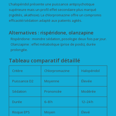
L’halopéridol présente une puissance antipsychotique
supérieure mais un profil effet secondaire plus marqué
(rigidités, akathisie). La chlorpromazine offre un compromis
efficacité/sédation adapté aux patients agités.
Alternatives : rispéridone, olanzapine
Rispéridone : moindre sédation, posologie deux fois par jour.
Olanzapine : effet métabolique (prise de poids), durée
prolongée.
Tableau comparatif détaillé
Critère
Chlorpromazine
Halopéridol
Puissance D2
Moyenne
Élevée
Sédation
Prononcée
Modérée
Durée
6–8 h
12–24 h
Risque EPS
Moyen
Élevé