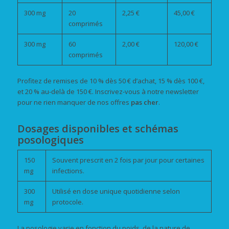
300 mg
20
2,25 €
45,00 €
comprimés
300 mg
60
2,00 €
120,00 €
comprimés
Profitez de remises de 10 % dès 50 € d’achat, 15 % dès 100 €,
et 20 % au-delà de 150 €. Inscrivez-vous à notre newsletter
pour ne rien manquer de nos offres
pas cher
.
Dosages disponibles et schémas
posologiques
150
Souvent prescrit en 2 fois par jour pour certaines
mg
infections.
300
Utilisé en dose unique quotidienne selon
mg
protocole.
La posologie varie en fonction du poids, de la nature de