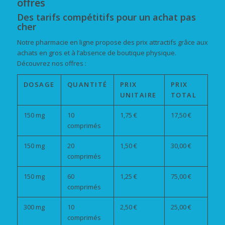
offres
Des tarifs compétitifs pour un achat pas
cher
Notre pharmacie en ligne propose des prix attractifs grâce aux
achats en gros et à l’absence de boutique physique.
Découvrez nos offres :
DOSAGE
QUANTITÉ
PRIX
PRIX
UNITAIRE
TOTAL
150 mg
10
1,75 €
17,50 €
comprimés
150 mg
20
1,50 €
30,00 €
comprimés
150 mg
60
1,25 €
75,00 €
comprimés
300 mg
10
2,50 €
25,00 €
comprimés